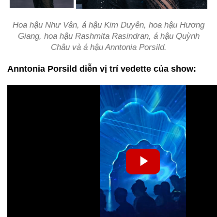
Hoa hậu Như Vân, á hậu Kim Duyên, hoa hậu Hương
Giang, hoa hậu Rashmita Rasindran, á hậu Quỳnh
Châu và á hậu Anntonia Porsild.
Anntonia Porsild diễn vị trí vedette của show: