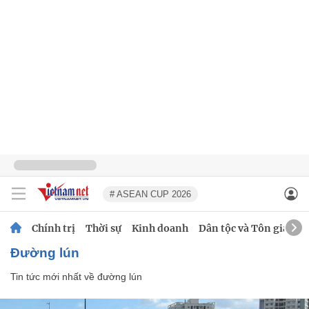
# ASEAN CUP 2026
Chính trị
Thời sự
Kinh doanh
Dân tộc và Tôn giáo
đường lún
Tin tức mới nhất về
đường lún