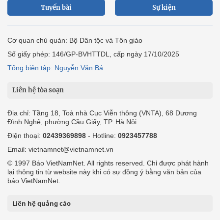
Tuyến bài
Sự kiện
Cơ quan chủ quản: Bộ Dân tộc và Tôn giáo
Số giấy phép: 146/GP-BVHTTDL, cấp ngày 17/10/2025
Tổng biên tập: Nguyễn Văn Bá
Liên hệ tòa soạn
Địa chỉ: Tầng 18, Toà nhà Cục Viễn thông (VNTA), 68 Dương
Đình Nghệ, phường Cầu Giấy, TP. Hà Nội.
Điện thoại:
02439369898
- Hotline:
0923457788
Email: vietnamnet@vietnamnet.vn
© 1997 Báo VietNamNet. All rights reserved. Chỉ được phát hành
lại thông tin từ website này khi có sự đồng ý bằng văn bản của
báo VietNamNet.
Liên hệ quảng cáo