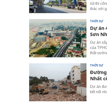
rút thi c
thác với 
THỜI SỰ
Dự án 4
Sơn Nh
Dự án xây
của TPHCM
thắt vướn
THỜI SỰ
Đường 
Nhất c
Dự án đườ
kết nối n