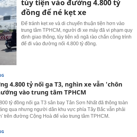
tùy tiện vào đường 4.800 tỷ
đồng để né kẹt xe
Để tránh kẹt xe và di chuyển thuận tiện hơn vào
trung tâm TPHCM, người đi xe máy đã vi phạm quy
định giao thông, tùy tiện xô ngã rào chắn công trình
để đi vào đường nối 4.800 tỷ đồng.
NG
g 4.800 tỷ nối ga T3, nghìn xe vẫn 'chôn
hướng vào trung tâm TPHCM
00 tỷ đồng nối ga T3 sân bay Tân Sơn Nhất đã thông toàn
háng qua nhưng người dân khu vực phía Tây Bắc vẫn phải
n' trên đường Cộng Hoà để vào trung tâm TPHCM.
NG