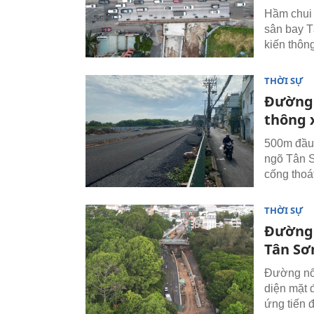
Hầm chui 
sân bay T
kiến thôn
THỜI SỰ
Đường 
thông 
500m đầu 
ngõ Tân S
cống thoá
THỜI SỰ
Đường 
Tân Sơ
Đường nối
diện mặt 
ứng tiến 