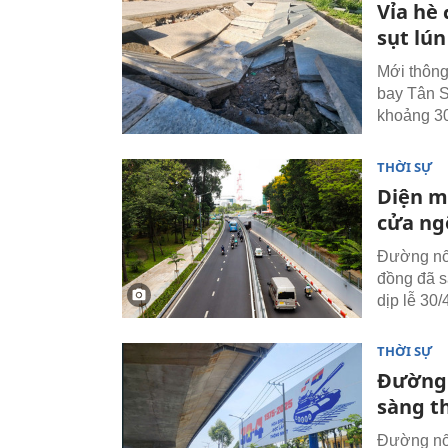
Vỉa hè
sụt lú
Mới thông
bay Tân S
khoảng 30
THỜI SỰ
Diện m
cửa ng
Đường nối
đồng đã s
dịp lễ 30/
THỜI SỰ
Đường 
sàng th
Đường nối