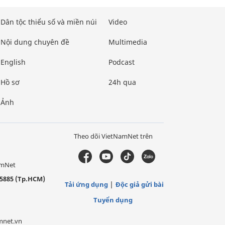
Dân tộc thiểu số và miền núi
Video
Nội dung chuyên đề
Multimedia
English
Podcast
Hồ sơ
24h qua
Ảnh
Theo dõi VietNamNet trên
amNet
5885 (Tp.HCM)
Tải ứng dụng
Độc giả gửi bài
Tuyển dụng
mnet.vn