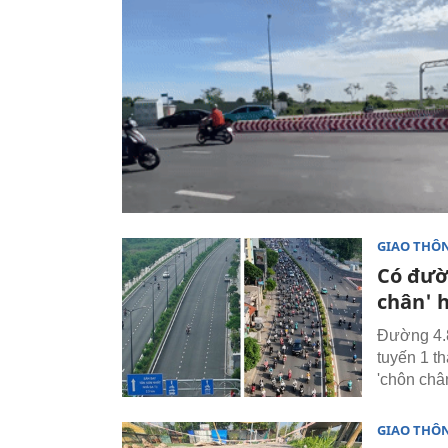
GIAO THÔ
Có đườn
chân' 
Đường 4.8
tuyến 1 t
'chôn châ
GIAO THÔ