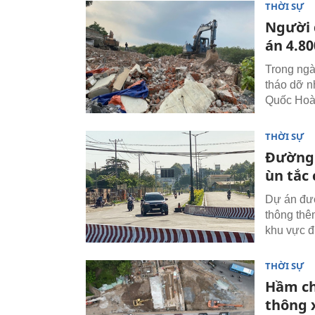
THỜI SỰ
Người 
án 4.8
Trong ngà
tháo dỡ n
Quốc Hoà
THỜI SỰ
Đường 
ùn tắc
Dự án đườ
thông thê
khu vực 
THỜI SỰ
Hầm ch
thông 