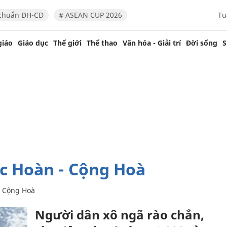
chuẩn ĐH-CĐ
# ASEAN CUP 2026
Tu
giáo
Giáo dục
Thế giới
Thể thao
Văn hóa - Giải trí
Đời sống
S
ốc Hoàn - Cộng Hoà
- Cộng Hoà
Người dân xô ngã rào chắn,