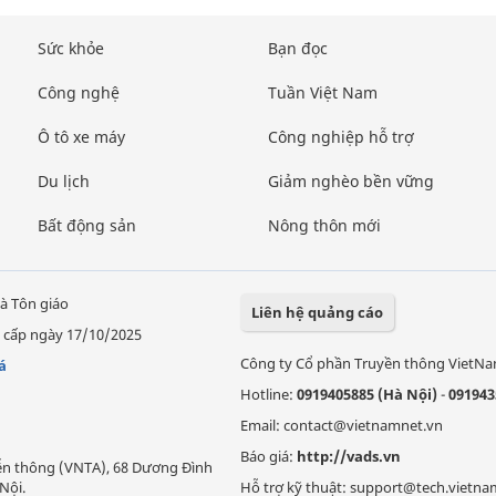
Sức khỏe
Bạn đọc
Công nghệ
Tuần Việt Nam
Ô tô xe máy
Công nghiệp hỗ trợ
Du lịch
Giảm nghèo bền vững
Bất động sản
Nông thôn mới
à Tôn giáo
Liên hệ quảng cáo
 cấp ngày 17/10/2025
Công ty Cổ phần Truyền thông VietN
á
Hotline:
0919405885 (Hà Nội)
-
091943
Email: contact@vietnamnet.vn
Báo giá:
http://vads.vn
Viễn thông (VNTA), 68 Dương Đình
Nội.
Hỗ trợ kỹ thuật: support@tech.vietna