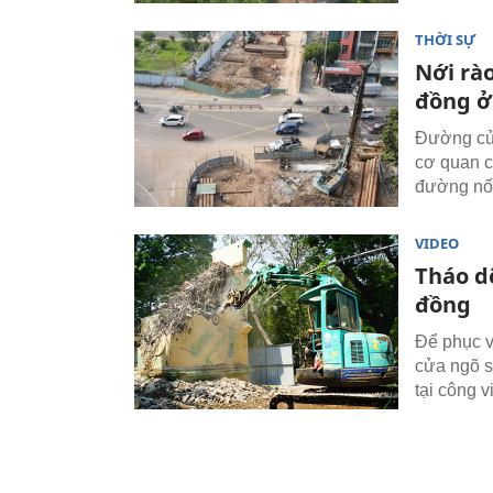
THỜI SỰ
Nới rào
đồng ở
Đường cửa
cơ quan c
đường nối
VIDEO
Tháo dỡ
đồng
Để phục v
cửa ngõ s
tại công 