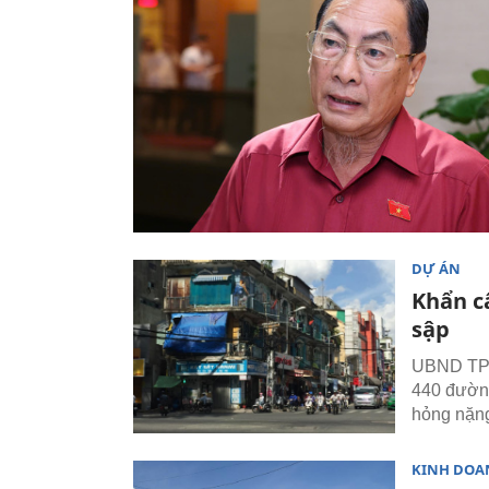
DỰ ÁN
Khẩn c
sập
UBND TP.
440 đường
hỏng nặng
KINH DOA