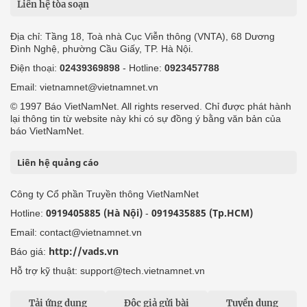
Liên hệ tòa soạn
Địa chỉ: Tầng 18, Toà nhà Cục Viễn thông (VNTA), 68 Dương
Đình Nghệ, phường Cầu Giấy, TP. Hà Nội.
Điện thoại:
02439369898
- Hotline:
0923457788
Email: vietnamnet@vietnamnet.vn
© 1997 Báo VietNamNet. All rights reserved. Chỉ được phát hành
lại thông tin từ website này khi có sự đồng ý bằng văn bản của
báo VietNamNet.
Liên hệ quảng cáo
Công ty Cổ phần Truyền thông VietNamNet
0919405885 (Hà Nội)
0919435885 (Tp.HCM)
Hotline:
-
Email: contact@vietnamnet.vn
http://vads.vn
Báo giá:
Hỗ trợ kỹ thuật: support@tech.vietnamnet.vn
Tải ứng dụng
Độc giả gửi bài
Tuyển dụng