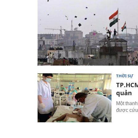
THỜI SỰ
TP.HCM
quản
Một thanh
được cứu 