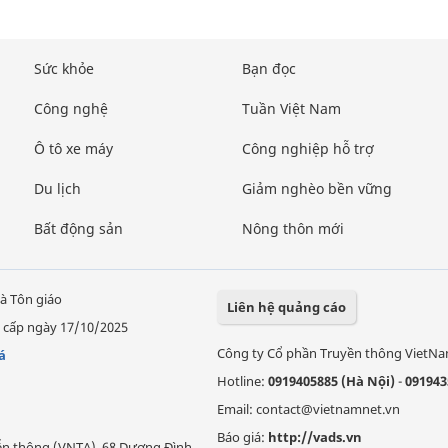
Sức khỏe
Bạn đọc
Công nghệ
Tuần Việt Nam
Ô tô xe máy
Công nghiệp hỗ trợ
Du lịch
Giảm nghèo bền vững
Bất động sản
Nông thôn mới
à Tôn giáo
Liên hệ quảng cáo
 cấp ngày 17/10/2025
Công ty Cổ phần Truyền thông VietN
á
Hotline:
0919405885 (Hà Nội)
-
091943
Email: contact@vietnamnet.vn
Báo giá:
http://vads.vn
Viễn thông (VNTA), 68 Dương Đình