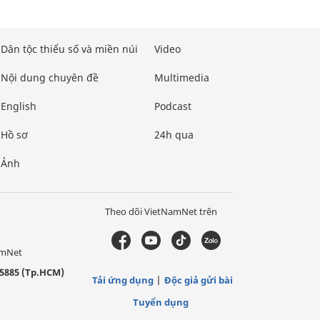
Dân tộc thiểu số và miền núi
Video
Nội dung chuyên đề
Multimedia
English
Podcast
Hồ sơ
24h qua
Ảnh
Theo dõi VietNamNet trên
amNet
5885 (Tp.HCM)
Tải ứng dụng
Độc giả gửi bài
Tuyển dụng