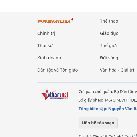
Thể thao
Chính trị
Giáo dục
Thời sự
Thế giới
Kinh doanh
Đời sống
Dân tộc và Tôn giáo
Văn hóa - Giải trí
Cơ quan chủ quản: Bộ Dân tộc v
Số giấy phép: 146/GP-BVHTTDL,
Tổng biên tập: Nguyễn Văn B
Liên hệ tòa soạn
Địa chỉ: Tầng 18, Toà nhà Cục 