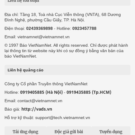
Liên hệ tòa soạn
Địa chỉ: Tầng 18, Toà nhà Cục Viễn thông (VNTA), 68 Dương
Đình Nghệ, phường Cầu Giấy, TP. Hà Nội.
Điện thoại:
02439369898
- Hotline:
0923457788
Email: vietnamnet@vietnamnet.vn
© 1997 Báo VietNamNet. All rights reserved. Chỉ được phát hành
lại thông tin từ website này khi có sự đồng ý bằng văn bản của
báo VietNamNet.
Liên hệ quảng cáo
Công ty Cổ phần Truyền thông VietNamNet
0919405885 (Hà Nội)
0919435885 (Tp.HCM)
Hotline:
-
Email: contact@vietnamnet.vn
http://vads.vn
Báo giá:
Hỗ trợ kỹ thuật: support@tech.vietnamnet.vn
Tải ứng dụng
Độc giả gửi bài
Tuyển dụng