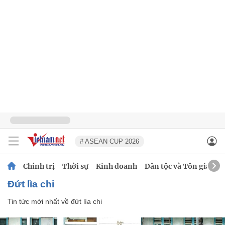
# ASEAN CUP 2026
Chính trị
Thời sự
Kinh doanh
Dân tộc và Tôn giáo
đứt lìa chi
Tin tức mới nhất về
đứt lìa chi