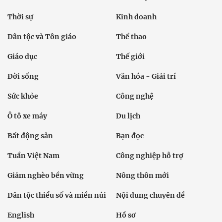
Thời sự
Kinh doanh
Dân tộc và Tôn giáo
Thể thao
Giáo dục
Thế giới
Đời sống
Văn hóa - Giải trí
Sức khỏe
Công nghệ
Ô tô xe máy
Du lịch
Bất động sản
Bạn đọc
Tuần Việt Nam
Công nghiệp hỗ trợ
Giảm nghèo bền vững
Nông thôn mới
Dân tộc thiểu số và miền núi
Nội dung chuyên đề
English
Hồ sơ