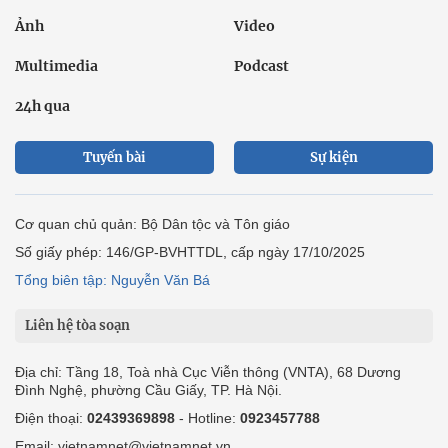
Ảnh
Video
Multimedia
Podcast
24h qua
Tuyến bài
Sự kiện
Cơ quan chủ quản: Bộ Dân tộc và Tôn giáo
Số giấy phép: 146/GP-BVHTTDL, cấp ngày 17/10/2025
Tổng biên tập: Nguyễn Văn Bá
Liên hệ tòa soạn
Địa chỉ: Tầng 18, Toà nhà Cục Viễn thông (VNTA), 68 Dương
Đình Nghệ, phường Cầu Giấy, TP. Hà Nội.
Điện thoại:
02439369898
- Hotline:
0923457788
Email: vietnamnet@vietnamnet.vn