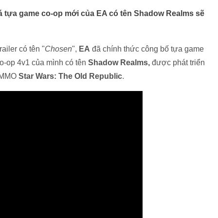
bá tựa game co-op mới của EA có tên Shadow Realms sẽ
iler có tên "
Chosen
",
EA
đã chính thức công bố tựa game
co-op 4v1 của mình có tên
Shadow Realms,
được phát triển
ới MMO
Star Wars: The Old Republic
.