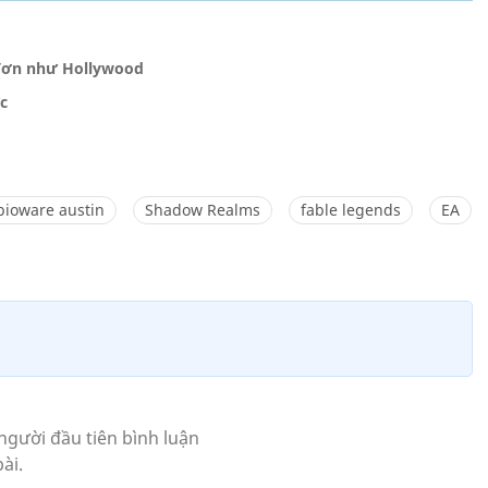
i đơn như Hollywood
c
bioware austin
Shadow Realms
fable legends
EA