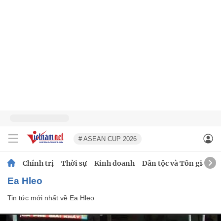
# ASEAN CUP 2026
Chính trị
Thời sự
Kinh doanh
Dân tộc và Tôn giáo
Ea Hleo
Tin tức mới nhất về
Ea Hleo