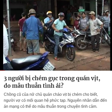
3 người bị chém gục trong quán vịt,
do mâu thuẫn tình ái?
Chồng cũ của nữ chủ quán cháo vịt bị chém cho biết,
người vợ có mối quan hệ phức tạp. Nguyên nhân dẫn đến
án mạng có thể do mâu thuẫn trong chuyện tình cảm.