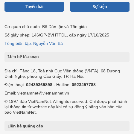
Tuyến bài
Sự kiện
Cơ quan chủ quản: Bộ Dân tộc và Tôn giáo
Số giấy phép: 146/GP-BVHTTDL, cấp ngày 17/10/2025
Tổng biên tập: Nguyễn Văn Bá
Liên hệ tòa soạn
Địa chỉ: Tầng 18, Toà nhà Cục Viễn thông (VNTA), 68 Dương
Đình Nghệ, phường Cầu Giấy, TP. Hà Nội.
Điện thoại:
02439369898
- Hotline:
0923457788
Email: vietnamnet@vietnamnet.vn
© 1997 Báo VietNamNet. All rights reserved. Chỉ được phát hành
lại thông tin từ website này khi có sự đồng ý bằng văn bản của
báo VietNamNet.
Liên hệ quảng cáo