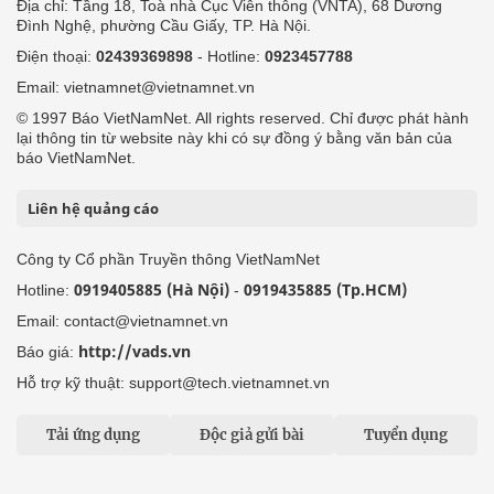
Địa chỉ: Tầng 18, Toà nhà Cục Viễn thông (VNTA), 68 Dương
Đình Nghệ, phường Cầu Giấy, TP. Hà Nội.
Điện thoại:
02439369898
- Hotline:
0923457788
Email: vietnamnet@vietnamnet.vn
© 1997 Báo VietNamNet. All rights reserved. Chỉ được phát hành
lại thông tin từ website này khi có sự đồng ý bằng văn bản của
báo VietNamNet.
Liên hệ quảng cáo
Công ty Cổ phần Truyền thông VietNamNet
0919405885 (Hà Nội)
0919435885 (Tp.HCM)
Hotline:
-
Email: contact@vietnamnet.vn
http://vads.vn
Báo giá:
Hỗ trợ kỹ thuật: support@tech.vietnamnet.vn
Tải ứng dụng
Độc giả gửi bài
Tuyển dụng