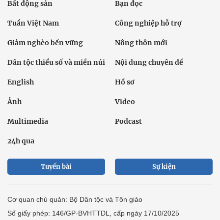
Bất động sản
Bạn đọc
Tuần Việt Nam
Công nghiệp hỗ trợ
Giảm nghèo bền vững
Nông thôn mới
Dân tộc thiểu số và miền núi
Nội dung chuyên đề
English
Hồ sơ
Ảnh
Video
Multimedia
Podcast
24h qua
Tuyến bài
Sự kiện
Cơ quan chủ quản: Bộ Dân tộc và Tôn giáo
Số giấy phép: 146/GP-BVHTTDL, cấp ngày 17/10/2025