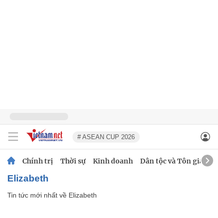
# ASEAN CUP 2026
Chính trị
Thời sự
Kinh doanh
Dân tộc và Tôn giáo
Elizabeth
Tin tức mới nhất về
Elizabeth