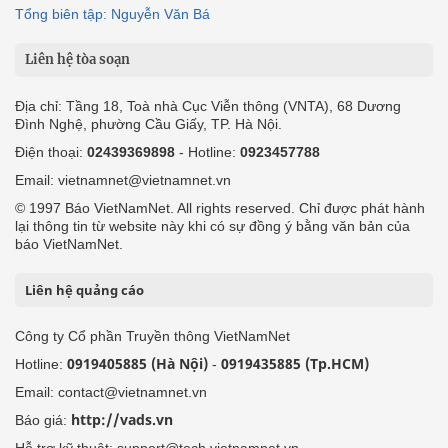
Tổng biên tập: Nguyễn Văn Bá
Liên hệ tòa soạn
Địa chỉ: Tầng 18, Toà nhà Cục Viễn thông (VNTA), 68 Dương
Đình Nghệ, phường Cầu Giấy, TP. Hà Nội.
Điện thoại:
02439369898
- Hotline:
0923457788
Email: vietnamnet@vietnamnet.vn
© 1997 Báo VietNamNet. All rights reserved. Chỉ được phát hành
lại thông tin từ website này khi có sự đồng ý bằng văn bản của
báo VietNamNet.
Liên hệ quảng cáo
Công ty Cổ phần Truyền thông VietNamNet
0919405885 (Hà Nội)
0919435885 (Tp.HCM)
Hotline:
-
Email: contact@vietnamnet.vn
http://vads.vn
Báo giá:
Hỗ trợ kỹ thuật: support@tech.vietnamnet.vn