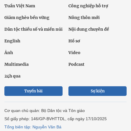
Tuần Việt Nam
Công nghiệp hỗ trợ
Giảm nghèo bền vững
Nông thôn mới
Dân tộc thiểu số và miền núi
Nội dung chuyên đề
English
Hồ sơ
Ảnh
Video
Multimedia
Podcast
24h qua
Tuyến bài
Sự kiện
Cơ quan chủ quản: Bộ Dân tộc và Tôn giáo
Số giấy phép: 146/GP-BVHTTDL, cấp ngày 17/10/2025
Tổng biên tập: Nguyễn Văn Bá