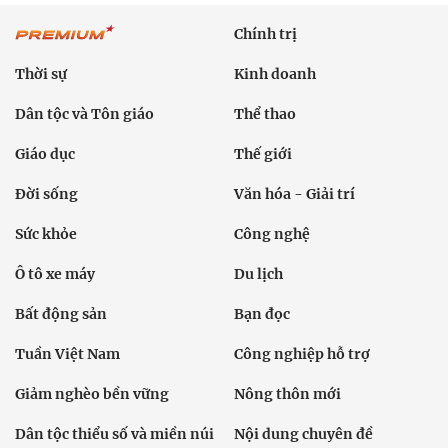
Chính trị
Thời sự
Kinh doanh
Dân tộc và Tôn giáo
Thể thao
Giáo dục
Thế giới
Đời sống
Văn hóa - Giải trí
Sức khỏe
Công nghệ
Ô tô xe máy
Du lịch
Bất động sản
Bạn đọc
Tuần Việt Nam
Công nghiệp hỗ trợ
Giảm nghèo bền vững
Nông thôn mới
Dân tộc thiểu số và miền núi
Nội dung chuyên đề