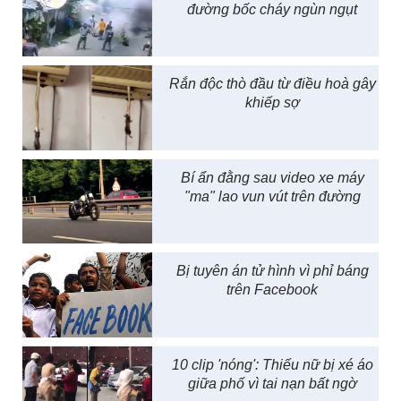
đường bốc cháy ngùn ngụt
Rắn độc thò đầu từ điều hoà gây
khiếp sợ
Bí ẩn đằng sau video xe máy
"ma" lao vun vút trên đường
Bị tuyên án tử hình vì phỉ báng
trên Facebook
10 clip 'nóng': Thiếu nữ bị xé áo
giữa phố vì tai nạn bất ngờ