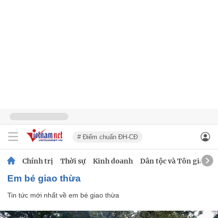
# Điểm chuẩn ĐH-CĐ
Chính trị
Thời sự
Kinh doanh
Dân tộc và Tôn giáo
em bé giao thừa
Tin tức mới nhất về
em bé giao thừa