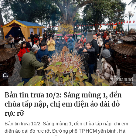
Bản tin trưa 10/2: Sáng mùng 1, đền
chùa tấp nập, chị em diện áo dài đỏ
rực rỡ
Bản tin trưa 10/2: Sáng mùng 1, đền chùa tấp nập, chị em
diện áo dài đỏ rực rỡ, Đường phố TP.HCM yên bình, Hà