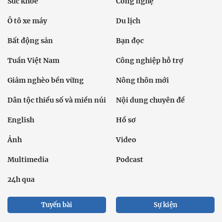
Sức khỏe
Công nghệ
Ô tô xe máy
Du lịch
Bất động sản
Bạn đọc
Tuần Việt Nam
Công nghiệp hỗ trợ
Giảm nghèo bền vững
Nông thôn mới
Dân tộc thiểu số và miền núi
Nội dung chuyên đề
English
Hồ sơ
Ảnh
Video
Multimedia
Podcast
24h qua
Tuyến bài
Sự kiện