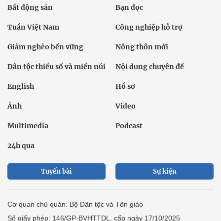
Bất động sản
Bạn đọc
Tuần Việt Nam
Công nghiệp hỗ trợ
Giảm nghèo bền vững
Nông thôn mới
Dân tộc thiểu số và miền núi
Nội dung chuyên đề
English
Hồ sơ
Ảnh
Video
Multimedia
Podcast
24h qua
Tuyến bài
Sự kiện
Cơ quan chủ quản: Bộ Dân tộc và Tôn giáo
Số giấy phép: 146/GP-BVHTTDL, cấp ngày 17/10/2025