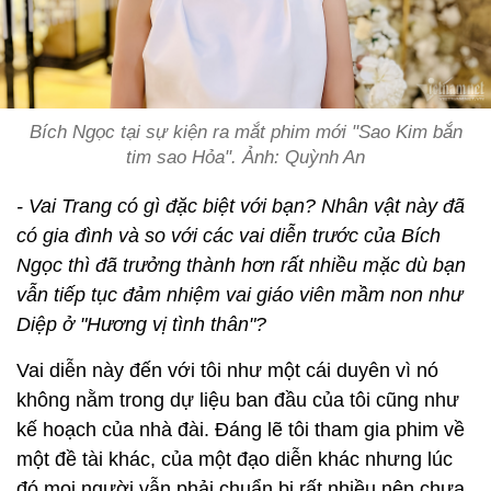
Bích Ngọc tại sự kiện ra mắt phim mới "Sao Kim bắn
tim sao Hỏa". Ảnh: Quỳnh An
- Vai Trang có gì đặc biệt với bạn? Nhân vật này đã
có gia đình và so với các vai diễn trước của Bích
Ngọc thì đã trưởng thành hơn rất nhiều mặc dù bạn
vẫn tiếp tục đảm nhiệm vai giáo viên mầm non như
Diệp ở "Hương vị tình thân"?
Vai diễn này đến với tôi như một cái duyên vì nó
không nằm trong dự liệu ban đầu của tôi cũng như
kế hoạch của nhà đài. Đáng lẽ tôi tham gia phim về
một đề tài khác, của một đạo diễn khác nhưng lúc
đó mọi người vẫn phải chuẩn bị rất nhiều nên chưa