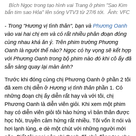
Bích Ngọc trong tạo hình vai Trang ở phim "Sao Kim
bắn tim sao Hỏa" lên sóng VTV3 từ 27/6 tới. Ảnh: VFC
- Trong "Hương vị tình thân", bạn và
Phương Oanh
vào vai hai chị em và có rất nhiều phân đoạn đóng
cùng nhau khá ăn ý. Trên phim trường Phương
Oanh là người thế nào? Ngọc có hy vọng sẽ kết hợp
với Phương Oanh trong bộ phim nào đó khi cô ấy đã
sẵn sàng quay lại màn ảnh?
Trước khi đóng cùng chị Phương Oanh ở phần 2 tôi
đã xem chị diễn ở
Hương vị tình thân
phần 1. Có
những đoạn chị ấy diễn rất hay và với tôi, chị
Phương Oanh là diễn viên giỏi. Khi xem một phim
hay có diễn viên giỏi tôi hào hứng vì bản thân được
học hỏi, truyền cảm hứng rất nhiều. Tôi vốn ít nói và
hơi lạnh lùng, e dè một chút với những người mới