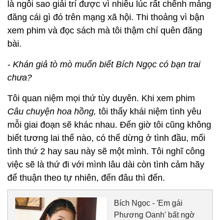
là ngôi sao giải trí được vì nhiều lúc rất chểnh mảng
đăng cái gì đó trên mạng xã hội. Thi thoảng vì bận
xem phim và đọc sách mà tôi thậm chí quên đăng
bài.
- Khán giả tò mò muốn biết Bích Ngọc có bạn trai
chưa?
Tôi quan niệm mọi thứ tùy duyên. Khi xem phim
Câu chuyện hoa hồng,
tôi thấy khái niệm tình yêu
mỗi giai đoạn sẽ khác nhau. Đến giờ tôi cũng không
biết tương lai thế nào, có thể dừng ở tình đầu, mối
tình thứ 2 hay sau này sẽ một mình. Tôi nghĩ công
việc sẽ là thứ đi với mình lâu dài còn tình cảm hãy
để thuận theo tự nhiên, đến đâu thì đến.
Bích Ngọc - 'Em gái
Phương Oanh' bất ngờ