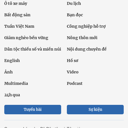
Ô tô xe máy
Du lịch
Bất động sản
Bạn đọc
Tuần Việt Nam
Công nghiệp hỗ trợ
Giảm nghèo bền vững
Nông thôn mới
Dân tộc thiểu số và miền núi
Nội dung chuyên đề
English
Hồ sơ
Ảnh
Video
Multimedia
Podcast
24h qua
Tuyến bài
Sự kiện