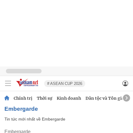
# ASEAN CUP 2026
Chính trị
Thời sự
Kinh doanh
Dân tộc và Tôn giáo
Embergarde
Tin tức mới nhất về
Embergarde
Embergarde