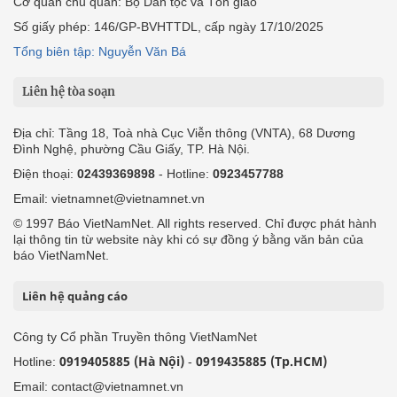
Cơ quan chủ quản: Bộ Dân tộc và Tôn giáo
Số giấy phép: 146/GP-BVHTTDL, cấp ngày 17/10/2025
Tổng biên tập: Nguyễn Văn Bá
Liên hệ tòa soạn
Địa chỉ: Tầng 18, Toà nhà Cục Viễn thông (VNTA), 68 Dương
Đình Nghệ, phường Cầu Giấy, TP. Hà Nội.
Điện thoại:
02439369898
- Hotline:
0923457788
Email: vietnamnet@vietnamnet.vn
© 1997 Báo VietNamNet. All rights reserved. Chỉ được phát hành
lại thông tin từ website này khi có sự đồng ý bằng văn bản của
báo VietNamNet.
Liên hệ quảng cáo
Công ty Cổ phần Truyền thông VietNamNet
0919405885 (Hà Nội)
0919435885 (Tp.HCM)
Hotline:
-
Email: contact@vietnamnet.vn