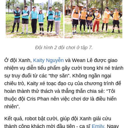
Đội hình 2 đội chơi ở tập 7.
Ở đội Xanh,
Kaity Nguyễn
và Wean Lê được giao
nhiệm vụ diễn tiểu phẩm gây cười trong khi né tránh
sự truy đuổi từ các “thợ săn”. Không ngần ngại
chiêu trò, Kaity xé toạc đạo cụ của chương trình để
hoàn thành thử thách và thẳng thắn chia sẻ: “Tôi
thuộc đội Cris Phan nên việc chơi dơ là điều hiển
nhiên”.
Kết quả, robot bật cười, giúp đội Xanh giải cứu
thành công khách mời đầu tiên - ca sĩ
Emily.
Ngay