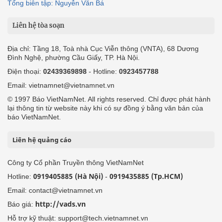
Tổng biên tập: Nguyễn Văn Bá
Liên hệ tòa soạn
Địa chỉ: Tầng 18, Toà nhà Cục Viễn thông (VNTA), 68 Dương
Đình Nghệ, phường Cầu Giấy, TP. Hà Nội.
Điện thoại:
02439369898
- Hotline:
0923457788
Email: vietnamnet@vietnamnet.vn
© 1997 Báo VietNamNet. All rights reserved. Chỉ được phát hành
lại thông tin từ website này khi có sự đồng ý bằng văn bản của
báo VietNamNet.
Liên hệ quảng cáo
Công ty Cổ phần Truyền thông VietNamNet
0919405885 (Hà Nội)
0919435885 (Tp.HCM)
Hotline:
-
Email: contact@vietnamnet.vn
http://vads.vn
Báo giá:
Hỗ trợ kỹ thuật: support@tech.vietnamnet.vn