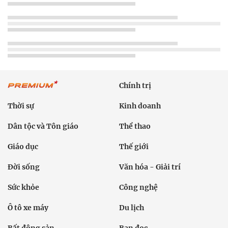
Chính trị
Thời sự
Kinh doanh
Dân tộc và Tôn giáo
Thể thao
Giáo dục
Thế giới
Đời sống
Văn hóa - Giải trí
Sức khỏe
Công nghệ
Ô tô xe máy
Du lịch
Bất động sản
Bạn đọc