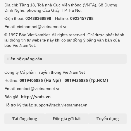
Địa chỉ: Tầng 18, Toà nhà Cục Viễn thông (VNTA), 68 Dương
Đình Nghệ, phường Cầu Giấy, TP. Hà Nội.
Điện thoại:
02439369898
- Hotline:
0923457788
Email: vietnamnet@vietnamnet.vn
© 1997 Báo VietNamNet. All rights reserved. Chỉ được phát hành
lại thông tin từ website này khi có sự đồng ý bằng văn bản của
báo VietNamNet.
Liên hệ quảng cáo
Công ty Cổ phần Truyền thông VietNamNet
0919405885 (Hà Nội)
0919435885 (Tp.HCM)
Hotline:
-
Email: contact@vietnamnet.vn
http://vads.vn
Báo giá:
Hỗ trợ kỹ thuật: support@tech.vietnamnet.vn
Tải ứng dụng
Độc giả gửi bài
Tuyển dụng