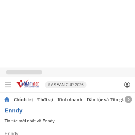
# ASEAN CUP 2026
Chính trị
Thời sự
Kinh doanh
Dân tộc và Tôn giáo
Enndy
Tin tức mới nhất về
Enndy
Enndy