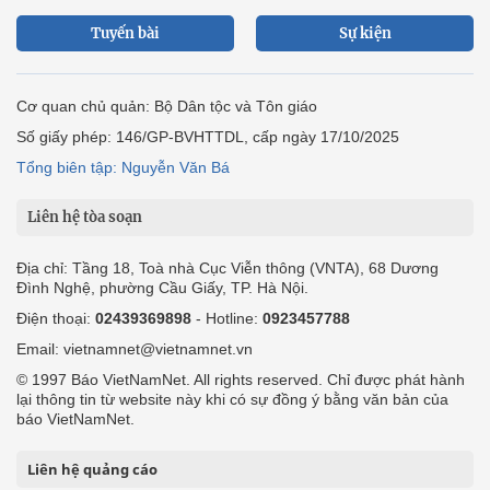
Tuyến bài
Sự kiện
Cơ quan chủ quản: Bộ Dân tộc và Tôn giáo
Số giấy phép: 146/GP-BVHTTDL, cấp ngày 17/10/2025
Tổng biên tập: Nguyễn Văn Bá
Liên hệ tòa soạn
Địa chỉ: Tầng 18, Toà nhà Cục Viễn thông (VNTA), 68 Dương
Đình Nghệ, phường Cầu Giấy, TP. Hà Nội.
Điện thoại:
02439369898
- Hotline:
0923457788
Email: vietnamnet@vietnamnet.vn
© 1997 Báo VietNamNet. All rights reserved. Chỉ được phát hành
lại thông tin từ website này khi có sự đồng ý bằng văn bản của
báo VietNamNet.
Liên hệ quảng cáo