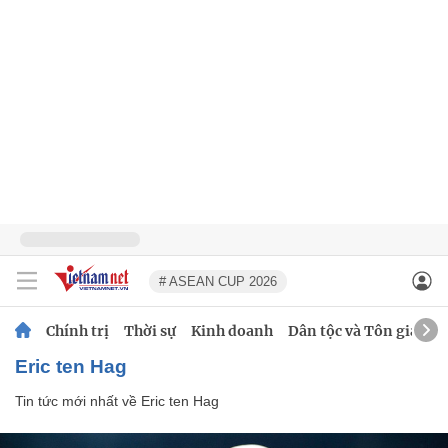
# ASEAN CUP 2026
Chính trị
Thời sự
Kinh doanh
Dân tộc và Tôn giáo
Eric ten Hag
Tin tức mới nhất về
Eric ten Hag