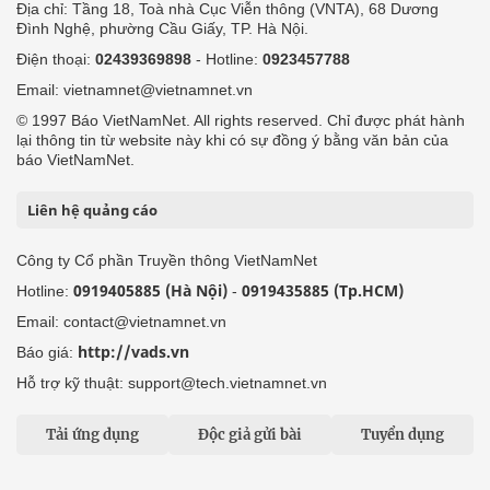
Địa chỉ: Tầng 18, Toà nhà Cục Viễn thông (VNTA), 68 Dương
Đình Nghệ, phường Cầu Giấy, TP. Hà Nội.
Điện thoại:
02439369898
- Hotline:
0923457788
Email: vietnamnet@vietnamnet.vn
© 1997 Báo VietNamNet. All rights reserved. Chỉ được phát hành
lại thông tin từ website này khi có sự đồng ý bằng văn bản của
báo VietNamNet.
Liên hệ quảng cáo
Công ty Cổ phần Truyền thông VietNamNet
0919405885 (Hà Nội)
0919435885 (Tp.HCM)
Hotline:
-
Email: contact@vietnamnet.vn
http://vads.vn
Báo giá:
Hỗ trợ kỹ thuật: support@tech.vietnamnet.vn
Tải ứng dụng
Độc giả gửi bài
Tuyển dụng