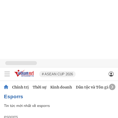
# ASEAN CUP 2026
Chính trị
Thời sự
Kinh doanh
Dân tộc và Tôn giáo
esporrs
Tin tức mới nhất về
esporrs
esporrs