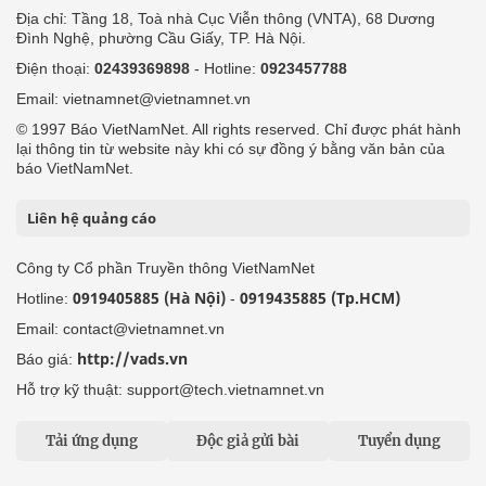
Địa chỉ: Tầng 18, Toà nhà Cục Viễn thông (VNTA), 68 Dương
Đình Nghệ, phường Cầu Giấy, TP. Hà Nội.
Điện thoại:
02439369898
- Hotline:
0923457788
Email: vietnamnet@vietnamnet.vn
© 1997 Báo VietNamNet. All rights reserved. Chỉ được phát hành
lại thông tin từ website này khi có sự đồng ý bằng văn bản của
báo VietNamNet.
Liên hệ quảng cáo
Công ty Cổ phần Truyền thông VietNamNet
0919405885 (Hà Nội)
0919435885 (Tp.HCM)
Hotline:
-
Email: contact@vietnamnet.vn
http://vads.vn
Báo giá:
Hỗ trợ kỹ thuật: support@tech.vietnamnet.vn
Tải ứng dụng
Độc giả gửi bài
Tuyển dụng