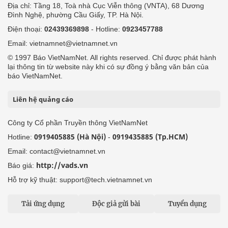
Địa chỉ: Tầng 18, Toà nhà Cục Viễn thông (VNTA), 68 Dương
Đình Nghệ, phường Cầu Giấy, TP. Hà Nội.
Điện thoại:
02439369898
- Hotline:
0923457788
Email: vietnamnet@vietnamnet.vn
© 1997 Báo VietNamNet. All rights reserved. Chỉ được phát hành
lại thông tin từ website này khi có sự đồng ý bằng văn bản của
báo VietNamNet.
Liên hệ quảng cáo
Công ty Cổ phần Truyền thông VietNamNet
0919405885 (Hà Nội)
0919435885 (Tp.HCM)
Hotline:
-
Email: contact@vietnamnet.vn
http://vads.vn
Báo giá:
Hỗ trợ kỹ thuật: support@tech.vietnamnet.vn
Tải ứng dụng
Độc giả gửi bài
Tuyển dụng