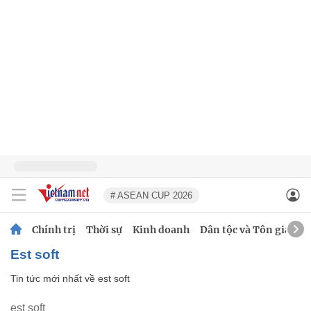
# ASEAN CUP 2026
Chính trị
Thời sự
Kinh doanh
Dân tộc và Tôn giáo
est soft
Tin tức mới nhất về
est soft
est soft