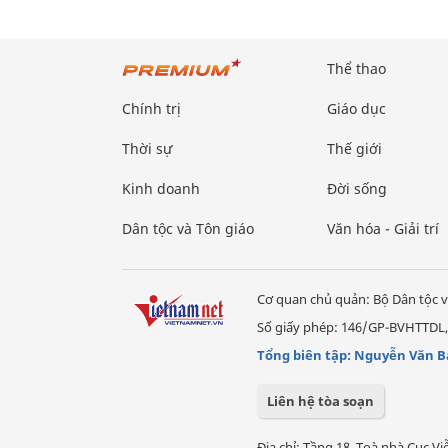
Thể thao
Chính trị
Giáo dục
Thời sự
Thế giới
Kinh doanh
Đời sống
Dân tộc và Tôn giáo
Văn hóa - Giải trí
Cơ quan chủ quản: Bộ Dân tộc v
Số giấy phép: 146/GP-BVHTTDL,
Tổng biên tập: Nguyễn Văn B
Liên hệ tòa soạn
Địa chỉ: Tầng 18, Toà nhà Cục 