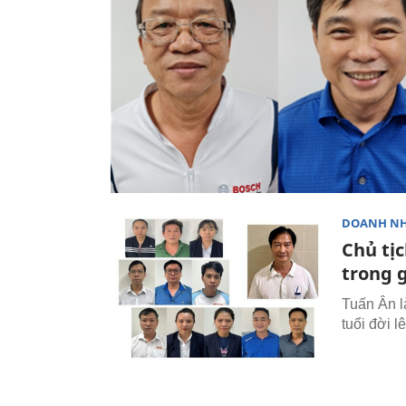
DOANH N
Chủ tịc
trong 
Tuấn Ân là
tuổi đời 