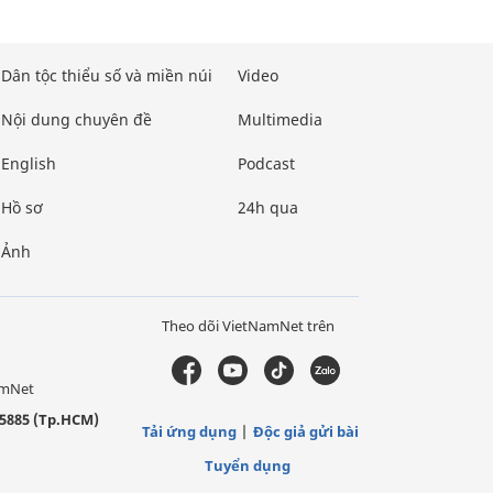
Dân tộc thiểu số và miền núi
Video
Nội dung chuyên đề
Multimedia
English
Podcast
Hồ sơ
24h qua
Ảnh
Theo dõi VietNamNet trên
amNet
5885 (Tp.HCM)
Tải ứng dụng
Độc giả gửi bài
Tuyển dụng