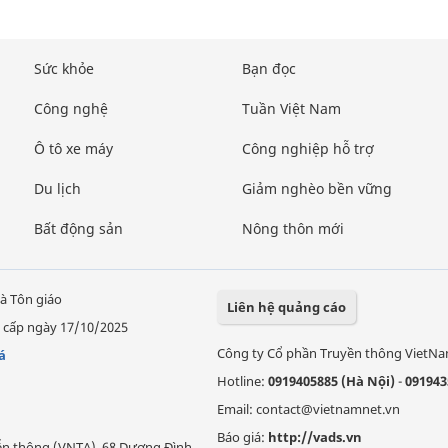
Sức khỏe
Bạn đọc
Công nghệ
Tuần Việt Nam
Ô tô xe máy
Công nghiệp hỗ trợ
Du lịch
Giảm nghèo bền vững
Bất động sản
Nông thôn mới
à Tôn giáo
Liên hệ quảng cáo
 cấp ngày 17/10/2025
Công ty Cổ phần Truyền thông VietN
á
Hotline:
0919405885 (Hà Nội)
-
091943
Email: contact@vietnamnet.vn
Báo giá:
http://vads.vn
Viễn thông (VNTA), 68 Dương Đình