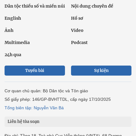
Dân tộc thiểu số và miền núi
Nội dung chuyên đề
English
Hồ sơ
Ảnh
Video
Multimedia
Podcast
24h qua
Tuyến bài
Sự kiện
Cơ quan chủ quản: Bộ Dân tộc và Tôn giáo
Số giấy phép: 146/GP-BVHTTDL, cấp ngày 17/10/2025
Tổng biên tập: Nguyễn Văn Bá
Liên hệ tòa soạn
Địa chỉ: Tầng 18, Toà nhà Cục Viễn thông (VNTA), 68 Dương