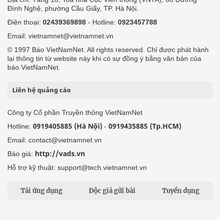
Đình Nghệ, phường Cầu Giấy, TP. Hà Nội.
Điện thoại:
02439369898
- Hotline:
0923457788
Email: vietnamnet@vietnamnet.vn
© 1997 Báo VietNamNet. All rights reserved. Chỉ được phát hành
lại thông tin từ website này khi có sự đồng ý bằng văn bản của
báo VietNamNet.
Liên hệ quảng cáo
Công ty Cổ phần Truyền thông VietNamNet
0919405885 (Hà Nội)
0919435885 (Tp.HCM)
Hotline:
-
Email: contact@vietnamnet.vn
http://vads.vn
Báo giá:
Hỗ trợ kỹ thuật: support@tech.vietnamnet.vn
Tải ứng dụng
Độc giả gửi bài
Tuyển dụng