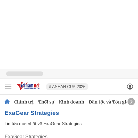
# ASEAN CUP 2026
Chính trị
Thời sự
Kinh doanh
Dân tộc và Tôn giáo
ExaGear Strategies
Tin tức mới nhất về
ExaGear Strategies
ExaGear Strategies