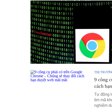
THỊ TRƯỜN
9 công c
cách bạ
Tự động lư
tìm mã khu
nghiệm du