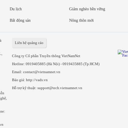
Du lịch
Giảm nghèo bền vững
Bất động sản
Nông thôn mới
à
Liên hệ quảng cáo
L,
Công ty Cổ phần Truyền thông VietNamNet
Hotline:
0919405885 (Hà Nội)
-
0919435885 (Tp.HCM)
Email: contact@vietnamnet.vn
Báo giá:
http://vads.vn
Hỗ trợ kỹ thuật: support@tech.vietnamnet.vn
iễn
ghệ,
ine:
.vn