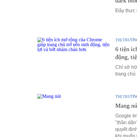
dark mod
Đây thực 
THỊ TRƯỜN
6 tiện í
động, ti
Chỉ sở hữ
trang chủ 
THỊ TRƯỜN
Mang nút
Google Im
"thần dân
quyết địn
khi muốn 