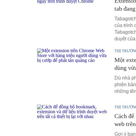
Extensio
tab đang
Tabagotch
của trình
Tabagotch
duyệt của
THỊ TRƯỜN
Một exte
dùng vừa
Dù nhà ph
phiên bản
những tên
THỊ TRƯỜN
Cách để 
web trên 
Gợi ý bạn