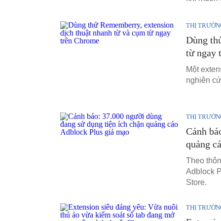
THỊ TRƯỜN
Dùng thử
từ ngay 
Một exten
nghiên cứ
THỊ TRƯỜN
Cảnh báo
quảng cá
Theo thôn
Adblock P
Store.
THỊ TRƯỜN