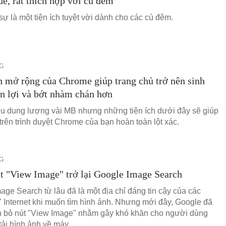
e, rất thích hợp với cú đêm
sự là một tiện ích tuyệt vời dành cho các cú đêm.
G
ch mở rộng của Chrome giúp trang chủ trở nên sinh
ện lợi và bớt nhàm chán hơn
u dung lượng vài MB nhưng những tiện ích dưới đây sẽ giúp
trên trình duyệt Chrome của bạn hoàn toàn lột xác.
G
 "View Image" trở lại Google Image Search
age Search từ lâu đã là một địa chỉ đáng tin cậy của các
" Internet khi muốn tìm hình ảnh. Nhưng mới đây, Google đã
h bỏ nút "View Image" nhằm gây khó khăn cho người dùng
tải hình ảnh về máy.