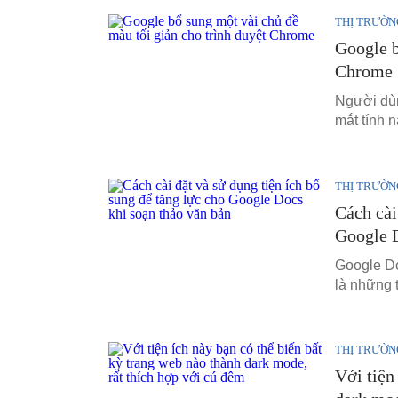
THỊ TRƯỜN
Google b
Chrome
Người dùn
mắt tính 
THỊ TRƯỜN
Cách cài
Google D
Google Do
là những 
THỊ TRƯỜN
Với tiện