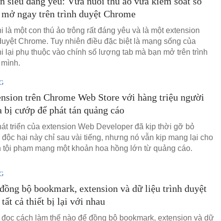
n siêu đáng yêu: Vừa nuôi thú ảo vừa kiểm soát số
 mở ngay trên trình duyệt Chrome
i là một con thú ảo trông rất đáng yêu và là một extension
 duyệt Chrome. Tuy nhiên điều đặc biệt là mạng sống của
i lại phụ thuộc vào chính số lượng tab mà bạn mở trên trình
 mình.
G
nsion trên Chrome Web Store với hàng triệu người
 bị cướp để phát tán quảng cáo
át triển của extension Web Developer đã kịp thời gỡ bỏ
 độc hại này chỉ sau vài tiếng, nhưng nó vẫn kịp mang lại cho
 tội phạm mạng một khoản hoa hồng lớn từ quảng cáo.
G
đồng bộ bookmark, extension và dữ liệu trình duyệt
tất cả thiết bị lại với nhau
 đọc cách làm thế nào để đồng bộ bookmark, extension và dữ