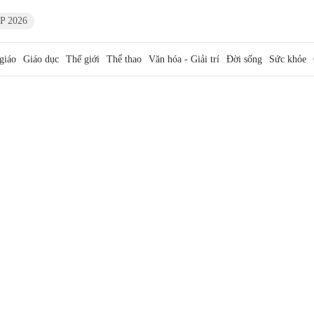
P 2026
giáo
Giáo dục
Thế giới
Thể thao
Văn hóa - Giải trí
Đời sống
Sức khỏe