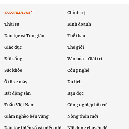
Chính trị
Thời sự
Kinh doanh
Dân tộc và Tôn giáo
Thể thao
Giáo dục
Thế giới
Đời sống
Văn hóa - Giải trí
Sức khỏe
Công nghệ
Ô tô xe máy
Du lịch
Bất động sản
Bạn đọc
Tuần Việt Nam
Công nghiệp hỗ trợ
Giảm nghèo bền vững
Nông thôn mới
Dân tộc thiểu số và miền núi
Nội dung chuyên đề