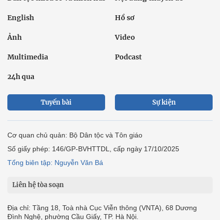
English
Hồ sơ
Ảnh
Video
Multimedia
Podcast
24h qua
Tuyến bài
Sự kiện
Cơ quan chủ quản: Bộ Dân tộc và Tôn giáo
Số giấy phép: 146/GP-BVHTTDL, cấp ngày 17/10/2025
Tổng biên tập: Nguyễn Văn Bá
Liên hệ tòa soạn
Địa chỉ: Tầng 18, Toà nhà Cục Viễn thông (VNTA), 68 Dương
Đình Nghệ, phường Cầu Giấy, TP. Hà Nội.