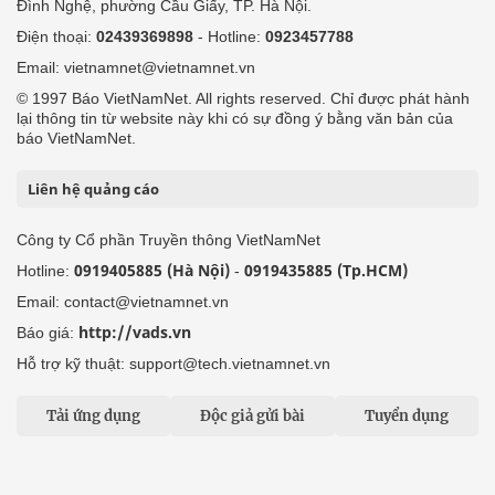
Đình Nghệ, phường Cầu Giấy, TP. Hà Nội.
Điện thoại:
02439369898
- Hotline:
0923457788
Email: vietnamnet@vietnamnet.vn
© 1997 Báo VietNamNet. All rights reserved. Chỉ được phát hành
lại thông tin từ website này khi có sự đồng ý bằng văn bản của
báo VietNamNet.
Liên hệ quảng cáo
Công ty Cổ phần Truyền thông VietNamNet
0919405885 (Hà Nội)
0919435885 (Tp.HCM)
Hotline:
-
Email: contact@vietnamnet.vn
http://vads.vn
Báo giá:
Hỗ trợ kỹ thuật: support@tech.vietnamnet.vn
Tải ứng dụng
Độc giả gửi bài
Tuyển dụng