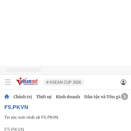
# ASEAN CUP 2026
Chính trị
Thời sự
Kinh doanh
Dân tộc và Tôn giáo
F5.PKVN
Tin tức mới nhất về
F5.PKVN
F5.PKVN