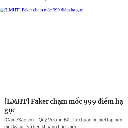
[LMHT] Faker chạm mốc 999 điểm hạ
gục
(GameSao.vn) – Quỷ Vương Bất Tử chuẩn bị thiết lập nên
một kỷ lục “vô tiền khoáng hậu” mới.