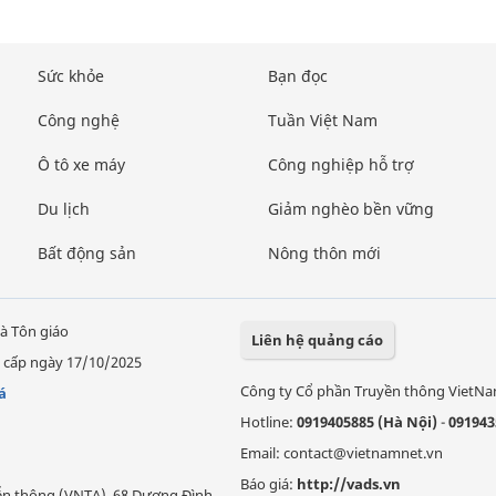
Sức khỏe
Bạn đọc
Công nghệ
Tuần Việt Nam
Ô tô xe máy
Công nghiệp hỗ trợ
Du lịch
Giảm nghèo bền vững
Bất động sản
Nông thôn mới
à Tôn giáo
Liên hệ quảng cáo
 cấp ngày 17/10/2025
Công ty Cổ phần Truyền thông VietN
á
Hotline:
0919405885 (Hà Nội)
-
091943
Email: contact@vietnamnet.vn
Báo giá:
http://vads.vn
Viễn thông (VNTA), 68 Dương Đình