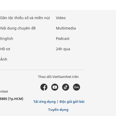
Dân tộc thiểu số và miền núi
Video
Nội dung chuyên đề
Multimedia
English
Podcast
Hồ sơ
24h qua
Ảnh
Theo dõi VietNamNet trên
amNet
5885 (Tp.HCM)
Tải ứng dụng
Độc giả gửi bài
Tuyển dụng