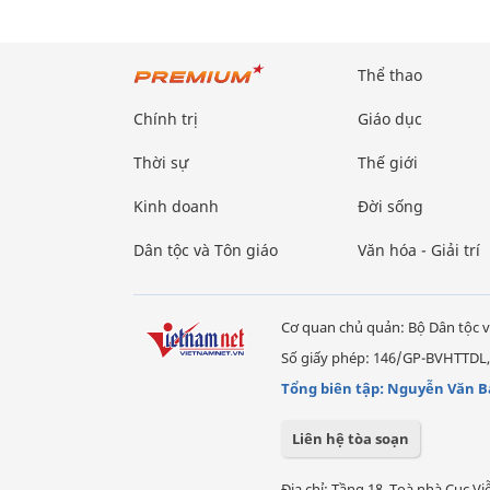
Thể thao
Chính trị
Giáo dục
Thời sự
Thế giới
Kinh doanh
Đời sống
Dân tộc và Tôn giáo
Văn hóa - Giải trí
Cơ quan chủ quản: Bộ Dân tộc v
Số giấy phép: 146/GP-BVHTTDL,
Tổng biên tập: Nguyễn Văn B
Liên hệ tòa soạn
Địa chỉ: Tầng 18, Toà nhà Cục 