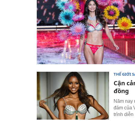
THẾ GIỚI 
Cận cả
đồng
Năm nay n
đám của V
trình diễn