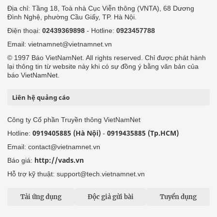
Địa chỉ: Tầng 18, Toà nhà Cục Viễn thông (VNTA), 68 Dương
Đình Nghệ, phường Cầu Giấy, TP. Hà Nội.
Điện thoại:
02439369898
- Hotline:
0923457788
Email: vietnamnet@vietnamnet.vn
© 1997 Báo VietNamNet. All rights reserved. Chỉ được phát hành
lại thông tin từ website này khi có sự đồng ý bằng văn bản của
báo VietNamNet.
Liên hệ quảng cáo
Công ty Cổ phần Truyền thông VietNamNet
0919405885 (Hà Nội)
0919435885 (Tp.HCM)
Hotline:
-
Email: contact@vietnamnet.vn
http://vads.vn
Báo giá:
Hỗ trợ kỹ thuật: support@tech.vietnamnet.vn
Tải ứng dụng
Độc giả gửi bài
Tuyển dụng