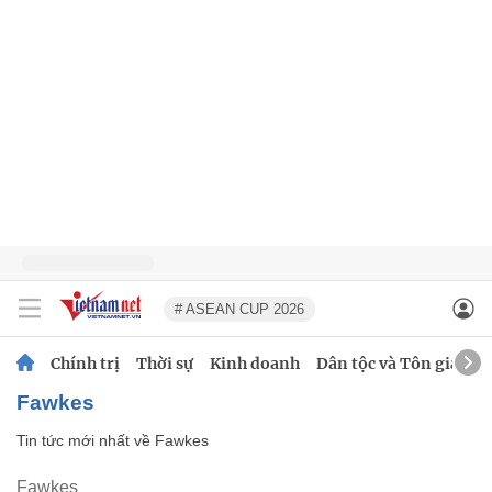
# ASEAN CUP 2026
Chính trị
Thời sự
Kinh doanh
Dân tộc và Tôn giáo
Fawkes
Tin tức mới nhất về
Fawkes
Fawkes