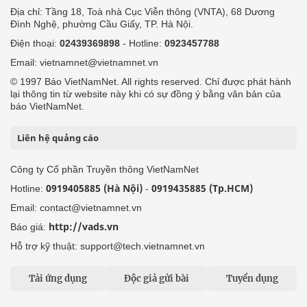
Địa chỉ: Tầng 18, Toà nhà Cục Viễn thông (VNTA), 68 Dương
Đình Nghệ, phường Cầu Giấy, TP. Hà Nội.
Điện thoại:
02439369898
- Hotline:
0923457788
Email: vietnamnet@vietnamnet.vn
© 1997 Báo VietNamNet. All rights reserved. Chỉ được phát hành
lại thông tin từ website này khi có sự đồng ý bằng văn bản của
báo VietNamNet.
Liên hệ quảng cáo
Công ty Cổ phần Truyền thông VietNamNet
0919405885 (Hà Nội)
0919435885 (Tp.HCM)
Hotline:
-
Email: contact@vietnamnet.vn
http://vads.vn
Báo giá:
Hỗ trợ kỹ thuật: support@tech.vietnamnet.vn
Tải ứng dụng
Độc giả gửi bài
Tuyển dụng