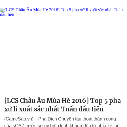
[LCS Châu Âu Mùa Hè 2016] Top 5 pha
xử lí xuất sắc nhất Tuần đầu tiên
(GameSao.vn) – Pha Dịch Chuyển tẩu thoát thành công
của sOAZ trước sự uy hiếp kinh khủng đến từ phía kẻ thù