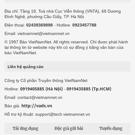
Địa chỉ: Tầng 18, Toà nhà Cục Viễn thông (VNTA), 68 Dương
Đình Nghệ, phường Cầu Giấy, TP. Hà Nội.
Điện thoại:
02439369898
- Hotline:
0923457788
Email: vietnamnet@vietnamnet.vn
© 1997 Báo VietNamNet. All rights reserved. Chỉ được phát hành
lại thông tin từ website này khi có sự đồng ý bằng văn bản của
báo VietNamNet.
Liên hệ quảng cáo
Công ty Cổ phần Truyền thông VietNamNet
0919405885 (Hà Nội)
0919435885 (Tp.HCM)
Hotline:
-
Email: contact@vietnamnet.vn
http://vads.vn
Báo giá:
Hỗ trợ kỹ thuật: support@tech.vietnamnet.vn
Tải ứng dụng
Độc giả gửi bài
Tuyển dụng