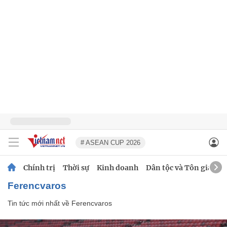
# ASEAN CUP 2026
Chính trị
Thời sự
Kinh doanh
Dân tộc và Tôn giáo
Ferencvaros
Tin tức mới nhất về
Ferencvaros