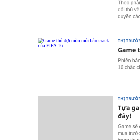
Theo phân
đối thủ về
quyền các
THỊ TRƯỜ
Game th
Phiên bản
16 chắc c
THỊ TRƯỜ
Tựa ga
đây!
Game sẽ c
mua trước