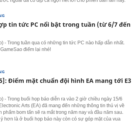
nước ngoài đã có dịp ca ngợi hết lời cho phiên bản lần này.
NG
p tin tức PC nổi bật trong tuần (từ 6/7 đến
 - Trong tuần qua có những tin tức PC nào hấp dẫn nhất.
 GameSao điểm lại nhé!
NG
15]: Điểm mặt chuẩn đội hình EA mang tới E3
 - Trong buổi họp báo diễn ra vào 2 giờ chiều ngày 15/6
Electronic Arts (EA) đã mang đến những thông tin thú vị về
 phẩm bom tấn sẽ ra mắt trong năm nay và đầu năm sau.
ý hơn là ở buổi họp báo này còn có sự góp mặt của vua