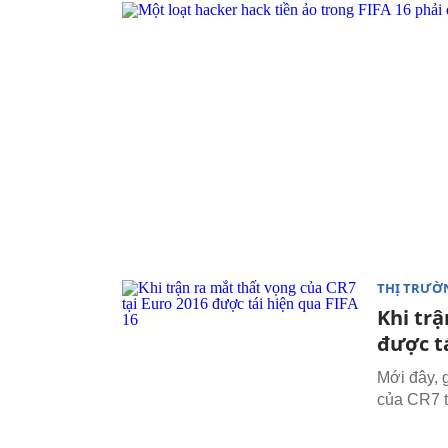
THỊ TRƯỜ
Khi trậ
được tá
Mới đây, g
của CR7 t