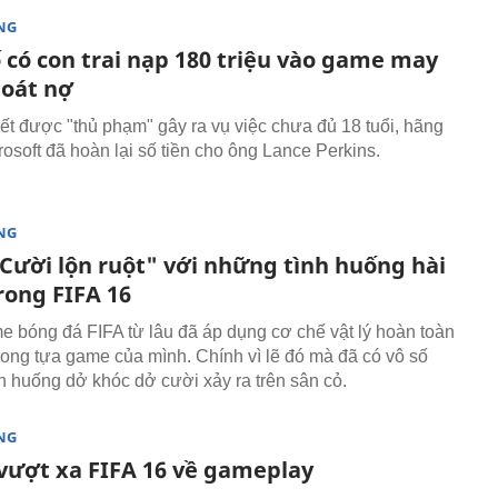
NG
 có con trai nạp 180 triệu vào game may
oát nợ
iết được "thủ phạm" gây ra vụ việc chưa đủ 18 tuổi, hãng
osoft đã hoàn lại số tiền cho ông Lance Perkins.
NG
"Cười lộn ruột" với những tình huống hài
rong FIFA 16
 bóng đá FIFA từ lâu đã áp dụng cơ chế vật lý hoàn toàn
rong tựa game của mình. Chính vì lẽ đó mà đã có vô số
h huống dở khóc dở cười xảy ra trên sân cỏ.
NG
 vượt xa FIFA 16 về gameplay