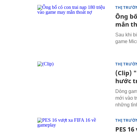
THỊ TRƯỜ
Ông bố
mắn th
Sau khi b
game Micr
THỊ TRƯỜ
(Clip) 
hước t
Dòng game
mới vào t
những tìn
THỊ TRƯỜ
PES 16