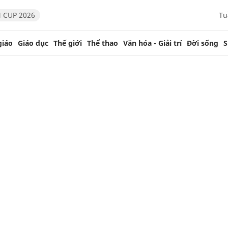
 CUP 2026
Tu
giáo
Giáo dục
Thế giới
Thể thao
Văn hóa - Giải trí
Đời sống
S