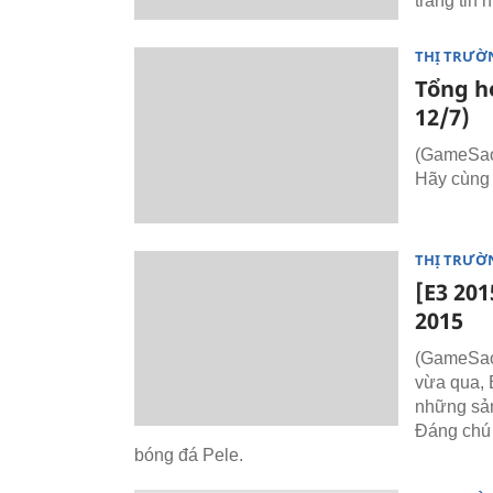
trang tin 
THỊ TRƯỜ
Tổng hợ
12/7)
(GameSao)
Hãy cùng
THỊ TRƯỜ
[E3 20
2015
(GameSao)
vừa qua, 
những sản
Đáng chú 
bóng đá Pele.