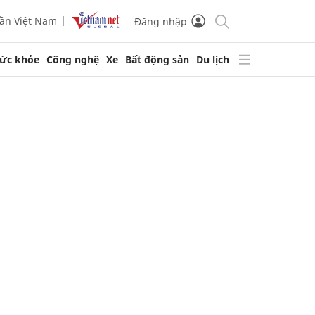
ần Việt Nam
Đăng nhập
ức khỏe
Công nghệ
Xe
Bất động sản
Du lịch