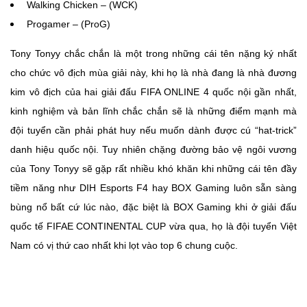
Walking Chicken – (WCK)
Progamer – (ProG)
Tony Tonyy chắc chắn là một trong những cái tên nặng ký nhất
cho chức vô địch mùa giải này, khi họ là nhà đang là nhà đương
kim vô địch của hai giải đấu FIFA ONLINE 4 quốc nội gần nhất,
kinh nghiệm và bản lĩnh chắc chắn sẽ là những điểm mạnh mà
đội tuyển cần phải phát huy nếu muốn dành được cú “hat-trick”
danh hiệu quốc nội. Tuy nhiên chặng đường bảo vệ ngôi vương
của Tony Tonyy sẽ gặp rất nhiều khó khăn khi những cái tên đầy
tiềm năng như DIH Esports F4 hay BOX Gaming luôn sẵn sàng
bùng nổ bất cứ lúc nào, đặc biệt là BOX Gaming khi ở giải đấu
quốc tế FIFAE CONTINENTAL CUP vừa qua, họ là đội tuyển Việt
Nam có vị thứ cao nhất khi lọt vào top 6 chung cuộc.