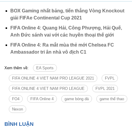
BOX Gaming nhất bảng, tiến thẳng Vòng Knockout
giải FIFAe Continental Cup 2021
FIFA Online 4: Quang Hải, Công Phượng, Hải Quế,
Anh Đức sánh vai với các huyền thoại thế giới
FIFA Online 4: Ra mắt mùa thẻ mới Chelsea FC
Ambassador tri ân nhà vô địch C1
Xem thêm về:
EA Sports
FIFA ONLINE 4 VIET NAM PRO LEAGUE 2021
FVPL
FIFA ONLINE 4 VIET NAM PRO LEAGUE
FVPL 2021
FO4
FIFA Online 4
game bóng đá
game thể thao
Nexon