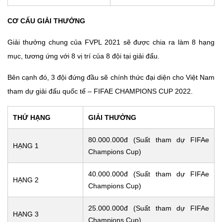
CƠ CẤU GIẢI THƯỞNG
Giải thưởng chung của FVPL 2021 sẽ được chia ra làm 8 hạng
mục, tương ứng với 8 vị trí của 8 đội tại giải đấu.
Bên cạnh đó, 3 đội đứng đầu sẽ chính thức đại diện cho Việt Nam
tham dự giải đấu quốc tế – FIFAE CHAMPIONS CUP 2022.
THỨ HẠNG
GIẢI THƯỞNG
80.000.000đ (Suất tham dự FIFAe
HẠNG 1
Champions Cup)
40.000.000đ (Suất tham dự FIFAe
HẠNG 2
Champions Cup)
25.000.000đ (Suất tham dự FIFAe
HẠNG 3
Champions Cup)