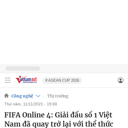
# ASEAN CUP 2026
Công nghệ
Thị trường
thứ năm, 11/11/2021 - 19:00
FIFA Online 4: Giải đấu số 1 Việt
Nam đã quay trở lại với thể thức