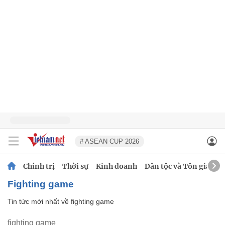
# ASEAN CUP 2026
Chính trị
Thời sự
Kinh doanh
Dân tộc và Tôn giáo
fighting game
Tin tức mới nhất về
fighting game
fighting game