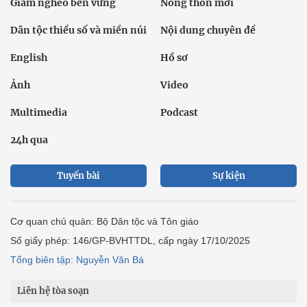
Giảm nghèo bền vững
Nông thôn mới
Dân tộc thiểu số và miền núi
Nội dung chuyên đề
English
Hồ sơ
Ảnh
Video
Multimedia
Podcast
24h qua
Tuyến bài
Sự kiện
Cơ quan chủ quản: Bộ Dân tộc và Tôn giáo
Số giấy phép: 146/GP-BVHTTDL, cấp ngày 17/10/2025
Tổng biên tập: Nguyễn Văn Bá
Liên hệ tòa soạn