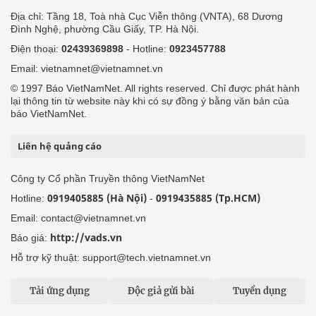
Địa chỉ: Tầng 18, Toà nhà Cục Viễn thông (VNTA), 68 Dương
Đình Nghệ, phường Cầu Giấy, TP. Hà Nội.
Điện thoại:
02439369898
- Hotline:
0923457788
Email: vietnamnet@vietnamnet.vn
© 1997 Báo VietNamNet. All rights reserved. Chỉ được phát hành
lại thông tin từ website này khi có sự đồng ý bằng văn bản của
báo VietNamNet.
Liên hệ quảng cáo
Công ty Cổ phần Truyền thông VietNamNet
0919405885 (Hà Nội)
0919435885 (Tp.HCM)
Hotline:
-
Email: contact@vietnamnet.vn
http://vads.vn
Báo giá:
Hỗ trợ kỹ thuật: support@tech.vietnamnet.vn
Tải ứng dụng
Độc giả gửi bài
Tuyển dụng