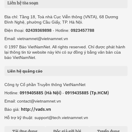
Liên hệ tòa soạn
Địa chỉ: Tầng 18, Toà nhà Cục Viễn thông (VNTA), 68 Dương
Đình Nghệ, phường Cầu Giấy, TP. Hà Nội.
Điện thoại:
02439369898
- Hotline:
0923457788
Email: vietnamnet@vietnamnet.vn
© 1997 Báo VietNamNet. All rights reserved. Chỉ được phát hành
lại thông tin từ website này khi có sự đồng ý bằng văn bản của
báo VietNamNet.
Liên hệ quảng cáo
Công ty Cổ phần Truyền thông VietNamNet
0919405885 (Hà Nội)
0919435885 (Tp.HCM)
Hotline:
-
Email: contact@vietnamnet.vn
http://vads.vn
Báo giá:
Hỗ trợ kỹ thuật: support@tech.vietnamnet.vn
Tải ứng dụng
Độc giả gửi bài
Tuyển dụng