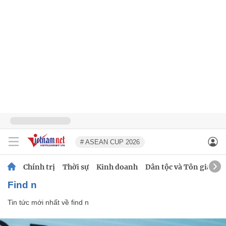
# ASEAN CUP 2026
Chính trị
Thời sự
Kinh doanh
Dân tộc và Tôn giáo
find n
Tin tức mới nhất về
find n