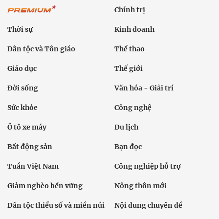
Chính trị
Thời sự
Kinh doanh
Dân tộc và Tôn giáo
Thể thao
Giáo dục
Thế giới
Đời sống
Văn hóa - Giải trí
Sức khỏe
Công nghệ
Ô tô xe máy
Du lịch
Bất động sản
Bạn đọc
Tuần Việt Nam
Công nghiệp hỗ trợ
Giảm nghèo bền vững
Nông thôn mới
Dân tộc thiểu số và miền núi
Nội dung chuyên đề