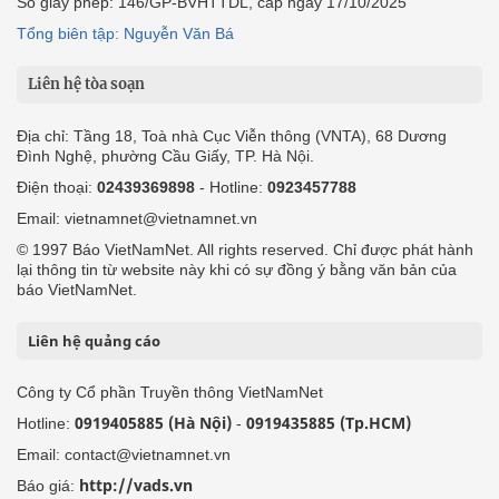
Số giấy phép: 146/GP-BVHTTDL, cấp ngày 17/10/2025
Tổng biên tập: Nguyễn Văn Bá
Liên hệ tòa soạn
Địa chỉ: Tầng 18, Toà nhà Cục Viễn thông (VNTA), 68 Dương
Đình Nghệ, phường Cầu Giấy, TP. Hà Nội.
Điện thoại:
02439369898
- Hotline:
0923457788
Email: vietnamnet@vietnamnet.vn
© 1997 Báo VietNamNet. All rights reserved. Chỉ được phát hành
lại thông tin từ website này khi có sự đồng ý bằng văn bản của
báo VietNamNet.
Liên hệ quảng cáo
Công ty Cổ phần Truyền thông VietNamNet
0919405885 (Hà Nội)
0919435885 (Tp.HCM)
Hotline:
-
Email: contact@vietnamnet.vn
http://vads.vn
Báo giá: