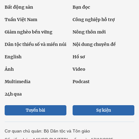
Bất động sản
Bạn đọc
Tuần Việt Nam
Công nghiệp hỗ trợ
Giảm nghèo bền vững
Nông thôn mới
Dân tộc thiểu số và miền núi
Nội dung chuyên đề
English
Hồ sơ
Ảnh
Video
Multimedia
Podcast
24h qua
Tuyến bài
Sự kiện
Cơ quan chủ quản: Bộ Dân tộc và Tôn giáo