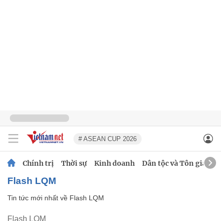
# ASEAN CUP 2026
Chính trị
Thời sự
Kinh doanh
Dân tộc và Tôn giáo
Flash LQM
Tin tức mới nhất về
Flash LQM
Flash LQM