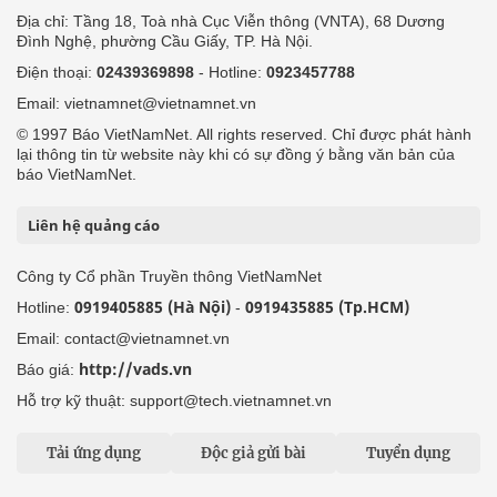
Địa chỉ: Tầng 18, Toà nhà Cục Viễn thông (VNTA), 68 Dương
Đình Nghệ, phường Cầu Giấy, TP. Hà Nội.
Điện thoại:
02439369898
- Hotline:
0923457788
Email: vietnamnet@vietnamnet.vn
© 1997 Báo VietNamNet. All rights reserved. Chỉ được phát hành
lại thông tin từ website này khi có sự đồng ý bằng văn bản của
báo VietNamNet.
Liên hệ quảng cáo
Công ty Cổ phần Truyền thông VietNamNet
0919405885 (Hà Nội)
0919435885 (Tp.HCM)
Hotline:
-
Email: contact@vietnamnet.vn
http://vads.vn
Báo giá:
Hỗ trợ kỹ thuật: support@tech.vietnamnet.vn
Tải ứng dụng
Độc giả gửi bài
Tuyển dụng