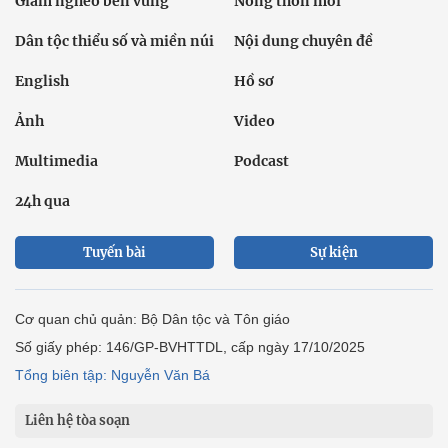
Giảm nghèo bền vững
Nông thôn mới
Dân tộc thiểu số và miền núi
Nội dung chuyên đề
English
Hồ sơ
Ảnh
Video
Multimedia
Podcast
24h qua
Tuyến bài
Sự kiện
Cơ quan chủ quản: Bộ Dân tộc và Tôn giáo
Số giấy phép: 146/GP-BVHTTDL, cấp ngày 17/10/2025
Tổng biên tập: Nguyễn Văn Bá
Liên hệ tòa soạn