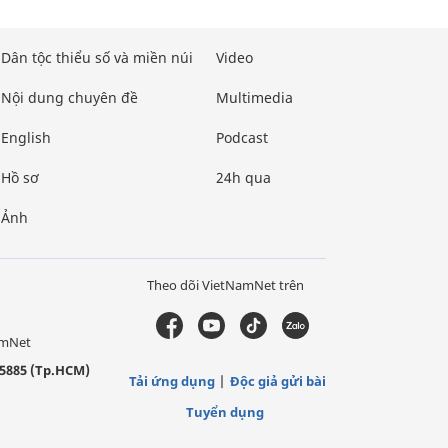
Dân tộc thiểu số và miền núi
Video
Nội dung chuyên đề
Multimedia
English
Podcast
Hồ sơ
24h qua
Ảnh
Theo dõi VietNamNet trên
amNet
5885 (Tp.HCM)
Tải ứng dụng
Độc giả gửi bài
Tuyển dụng