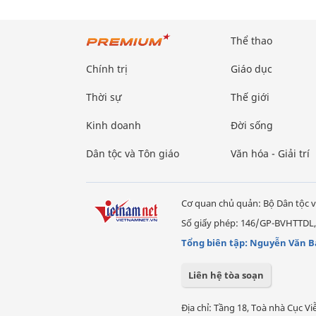
Thể thao
Chính trị
Giáo dục
Thời sự
Thế giới
Kinh doanh
Đời sống
Dân tộc và Tôn giáo
Văn hóa - Giải trí
Cơ quan chủ quản: Bộ Dân tộc v
Số giấy phép: 146/GP-BVHTTDL,
Tổng biên tập: Nguyễn Văn B
Liên hệ tòa soạn
Địa chỉ: Tầng 18, Toà nhà Cục 