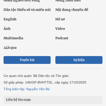
Giảm nghèo bền vững
Nông thôn mới
Dân tộc thiểu số và miền núi
Nội dung chuyên đề
English
Hồ sơ
Ảnh
Video
Multimedia
Podcast
24h qua
Tuyến bài
Sự kiện
Cơ quan chủ quản: Bộ Dân tộc và Tôn giáo
Số giấy phép: 146/GP-BVHTTDL, cấp ngày 17/10/2025
Tổng biên tập: Nguyễn Văn Bá
Liên hệ tòa soạn