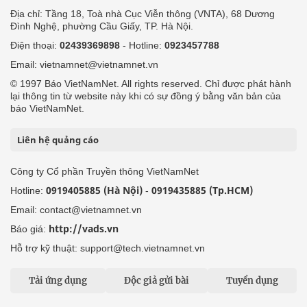
Địa chỉ: Tầng 18, Toà nhà Cục Viễn thông (VNTA), 68 Dương
Đình Nghệ, phường Cầu Giấy, TP. Hà Nội.
Điện thoại:
02439369898
- Hotline:
0923457788
Email: vietnamnet@vietnamnet.vn
© 1997 Báo VietNamNet. All rights reserved. Chỉ được phát hành
lại thông tin từ website này khi có sự đồng ý bằng văn bản của
báo VietNamNet.
Liên hệ quảng cáo
Công ty Cổ phần Truyền thông VietNamNet
0919405885 (Hà Nội)
0919435885 (Tp.HCM)
Hotline:
-
Email: contact@vietnamnet.vn
http://vads.vn
Báo giá:
Hỗ trợ kỹ thuật: support@tech.vietnamnet.vn
Tải ứng dụng
Độc giả gửi bài
Tuyển dụng