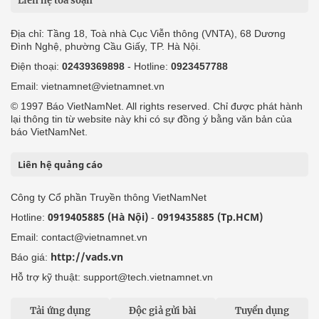
Liên hệ tòa soạn
Địa chỉ: Tầng 18, Toà nhà Cục Viễn thông (VNTA), 68 Dương
Đình Nghệ, phường Cầu Giấy, TP. Hà Nội.
Điện thoại:
02439369898
- Hotline:
0923457788
Email: vietnamnet@vietnamnet.vn
© 1997 Báo VietNamNet. All rights reserved. Chỉ được phát hành
lại thông tin từ website này khi có sự đồng ý bằng văn bản của
báo VietNamNet.
Liên hệ quảng cáo
Công ty Cổ phần Truyền thông VietNamNet
0919405885 (Hà Nội)
0919435885 (Tp.HCM)
Hotline:
-
Email: contact@vietnamnet.vn
http://vads.vn
Báo giá:
Hỗ trợ kỹ thuật: support@tech.vietnamnet.vn
Tải ứng dụng
Độc giả gửi bài
Tuyển dụng