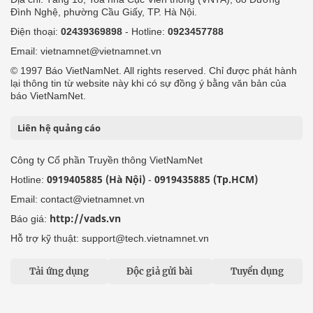
Đình Nghệ, phường Cầu Giấy, TP. Hà Nội.
Điện thoại:
02439369898
- Hotline:
0923457788
Email: vietnamnet@vietnamnet.vn
© 1997 Báo VietNamNet. All rights reserved. Chỉ được phát hành
lại thông tin từ website này khi có sự đồng ý bằng văn bản của
báo VietNamNet.
Liên hệ quảng cáo
Công ty Cổ phần Truyền thông VietNamNet
0919405885 (Hà Nội)
0919435885 (Tp.HCM)
Hotline:
-
Email: contact@vietnamnet.vn
http://vads.vn
Báo giá:
Hỗ trợ kỹ thuật: support@tech.vietnamnet.vn
Tải ứng dụng
Độc giả gửi bài
Tuyển dụng