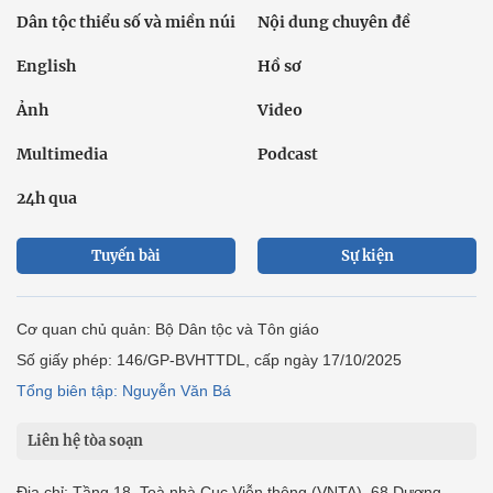
Dân tộc thiểu số và miền núi
Nội dung chuyên đề
English
Hồ sơ
Ảnh
Video
Multimedia
Podcast
24h qua
Tuyến bài
Sự kiện
Cơ quan chủ quản: Bộ Dân tộc và Tôn giáo
Số giấy phép: 146/GP-BVHTTDL, cấp ngày 17/10/2025
Tổng biên tập: Nguyễn Văn Bá
Liên hệ tòa soạn
Địa chỉ: Tầng 18, Toà nhà Cục Viễn thông (VNTA), 68 Dương