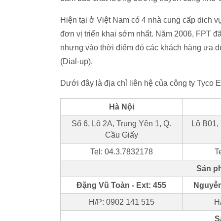
Hiện tại ở Việt Nam có 4 nhà cung cấp dich 
đơn vị triển khai sớm nhất. Năm 2006, FPT đ
nhưng vào thời điểm đó các khách hàng ưa dùn
(Dial-up).
Dưới đây là địa chỉ liên hệ của công ty Tyco E
Hà Nội
Số 6, Lô 2A, Trung Yên 1, Q.
Lô B01, 
Cầu Giấy
Tel: 04.3.7832178
T
Sản ph
Đặng Vũ Toàn
- Ext: 455
Nguyễn
H/P: 0902 141 515
H
S