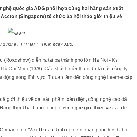
g nghệ quốc gia ADG phối hợp cùng hai hãng sản xuất
à Accton (Singapore) tổ chức ba hội thảo giới thiệu về
 công nghệ FTTH tại TP.HCM ngày 31/8.
ệu (Roadshow) diễn ra tại ba thành phố lớn Hà Nội - Ks
à Hồ Chí Minh (13/8). Các khách mời tham dự là các công ty
t động trong lĩnh vực IT quan tâm đến công nghệ Internet cáp
 đã giới thiệu về dải sản phẩm toàn diện, công nghệ cao đã
i. Đồng thời khách mời cũng được nghe giới thiệu về các dự
hận định “Với 10 năm kinh nghiệm phân phối thiết bị tin