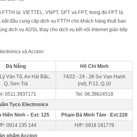
vụ FTTH là: VIETTEL, VNPT, SPT và FPT, trong đó FPT là
ã bắt đầu cung cấp dịch vụ FTTH cho khách hàng thuê bao
g dich vụ ADSL thay cho dịch vụ kết nối Internet gián tiếp
lectronics và Accton:
Đà Nẵng
Hồ Chí Minh
Lý Văn Tố, An Hải Bắc,
74/22 - 24 - 26 Sư Vạn Hạnh
Q. Sơn Trà
(nd), P.12, Q.10
el: 0511.3937171
Tel: 08.38624518
ẩm Tyco Electronics
 Hiền Ninh
– Ext: 125
Phạm Bá Minh Tâm
-
Ext:228
/P: 0914 135 144
H/P: 0918 191779
ản phẩm Accton