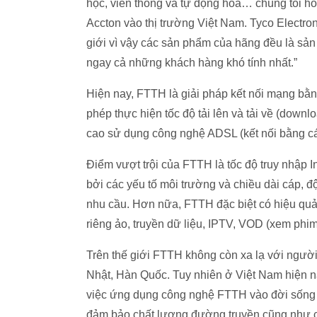
học, viễn thông và tự động hoá… chúng tôi ho
Accton vào thị trường Việt Nam. Tyco Electron
giới vì vậy các sản phẩm của hãng đều là sả
ngay cả những khách hàng khó tính nhất.”
Hiện nay, FTTH là giải pháp kết nối mạng bằ
phép thực hiện tốc độ tải lên và tải về (down
cao sử dụng công nghệ ADSL (kết nối bằng c
Điểm vượt trội của FTTH là tốc độ truy nhập I
bởi các yếu tố môi trường và chiều dài cáp, 
nhu cầu. Hơn nữa, FTTH đặc biệt có hiệu quả
riêng ảo, truyền dữ liệu, IPTV, VOD (xem phim
Trên thế giới FTTH không còn xa lạ với người 
Nhật, Hàn Quốc. Tuy nhiên ở Việt Nam hiện n
việc ứng dụng công nghệ FTTH vào đời sống đ
đảm bảo chất lượng đường truyền cũng như c