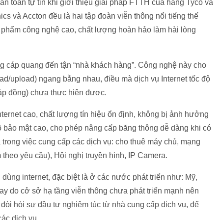
àn toàn tự tin khi giới thiệu giải pháp FTTH của hãng Tyco và
ics và Accton đều là hai tập đoàn viễn thông nổi tiếng thế
n phẩm công nghệ cao, chất lượng hoàn hảo làm hài lòng
ng cáp quang đến tận “nhà khách hàng”. Công nghệ này cho
load/upload) ngang bằng nhau, điều mà dịch vụ Internet tốc độ
áp đồng) chưa thực hiện được.
nternet cao, chất lượng tín hiệu ổn định, không bị ảnh hưởng
độ bảo mật cao, cho phép nâng cấp băng thông dễ dàng khi có
 trong việc cung cấp các dịch vụ: cho thuê máy chủ, mạng
 theo yêu cầu), Hội nghị truyền hình, IP Camera.
dùng internet, đặc biệt là ở các nước phát triển như: Mỹ,
ay do cở sở hạ tầng viễn thông chưa phát triển mạnh nên
òi hỏi sự đầu tư nghiêm túc từ nhà cung cấp dich vụ, để
ác dịch vụ.