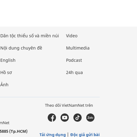
Dân tộc thiểu số và miền núi
Video
Nội dung chuyên đề
Multimedia
English
Podcast
Hồ sơ
24h qua
Ảnh
Theo dõi VietNamNet trên
amNet
5885 (Tp.HCM)
Tải ứng dụng
Độc giả gửi bài