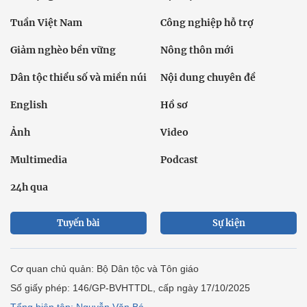
Tuần Việt Nam
Công nghiệp hỗ trợ
Giảm nghèo bền vững
Nông thôn mới
Dân tộc thiểu số và miền núi
Nội dung chuyên đề
English
Hồ sơ
Ảnh
Video
Multimedia
Podcast
24h qua
Tuyến bài
Sự kiện
Cơ quan chủ quản: Bộ Dân tộc và Tôn giáo
Số giấy phép: 146/GP-BVHTTDL, cấp ngày 17/10/2025
Tổng biên tập: Nguyễn Văn Bá