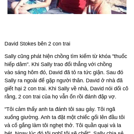
David Stokes bên 2 con trai
Sally cũng phát hiện chồng tìm kiếm từ khóa "thuốc
hiếp dâm". Khi Sally trao đổi thẳng với chồng
vào sáng hôm đó, David đã tỏ ra tức giận. Sau đó
Sally ra ngoài để gặp người thân. David ở nhà đã
giết hại 2 con trai. Khi Sally về nhà, David nói dối cô
rằng, 2 con trai của họ vẫn ổn rồi đánh đập vợ.
"Tôi cảm thấy anh ta đánh tôi sau gáy. Tôi ngã
xuống giường. Anh ta đặt một chiếc gối lên đầu tôi
và cố gắng làm tôi nghẹt thở. Tôi quằn quại và la
hét. Ngay lúc đó tôi nghĩ tôi sẽ chết", Sally chia sẻ