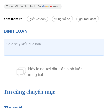
Xem thêm về:
giết vợ con
trúng xổ số
gái mại dâm
Tin cùng chuyên mục