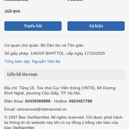
24h qua
Tuyến bài
Sự kiện
Cơ quan chủ quản: Bộ Dân tộc và Tôn giáo
Số giấy phép: 146/GP-BVHTTDL, cấp ngày 17/10/2025
Tổng biên tập: Nguyễn Văn Bá
Liên hệ tòa soạn
Địa chỉ: Tầng 18, Toà nhà Cục Viễn thông (VNTA), 68 Dương
Đình Nghệ, phường Cầu Giấy, TP. Hà Nội.
Điện thoại:
02439369898
- Hotline:
0923457788
Email: vietnamnet@vietnamnet.vn
© 1997 Báo VietNamNet. All rights reserved. Chỉ được phát hành
lại thông tin từ website này khi có sự đồng ý bằng văn bản của
báo VietNamNet.