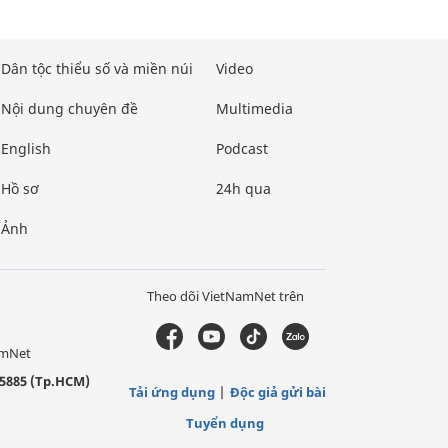
Dân tộc thiểu số và miền núi
Video
Nội dung chuyên đề
Multimedia
English
Podcast
Hồ sơ
24h qua
Ảnh
Theo dõi VietNamNet trên
amNet
5885 (Tp.HCM)
Tải ứng dụng
Độc giả gửi bài
Tuyển dụng