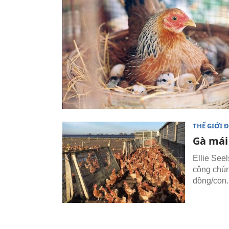
THẾ GIỚI 
Gà mái
Ellie Seel
công chún
đồng/con.