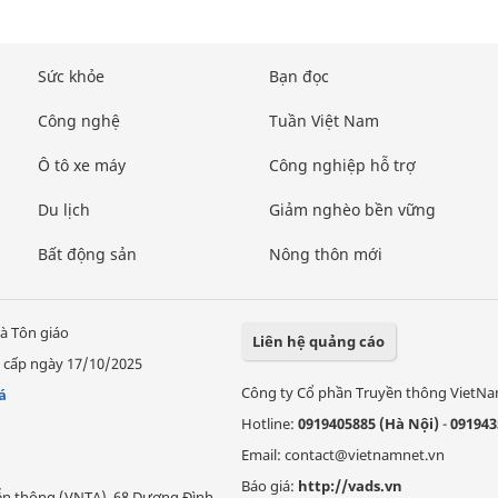
Sức khỏe
Bạn đọc
Công nghệ
Tuần Việt Nam
Ô tô xe máy
Công nghiệp hỗ trợ
Du lịch
Giảm nghèo bền vững
Bất động sản
Nông thôn mới
à Tôn giáo
Liên hệ quảng cáo
 cấp ngày 17/10/2025
Công ty Cổ phần Truyền thông VietN
á
Hotline:
0919405885 (Hà Nội)
-
091943
Email: contact@vietnamnet.vn
Báo giá:
http://vads.vn
Viễn thông (VNTA), 68 Dương Đình