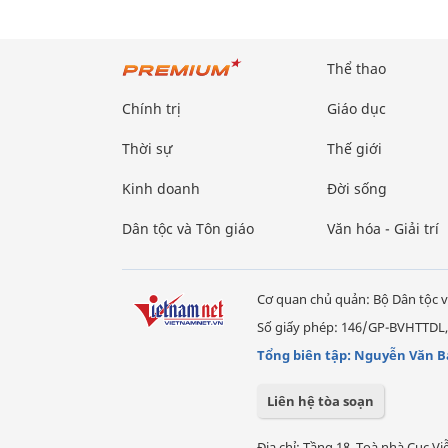
Thể thao
Chính trị
Giáo dục
Thời sự
Thế giới
Kinh doanh
Đời sống
Dân tộc và Tôn giáo
Văn hóa - Giải trí
Cơ quan chủ quản: Bộ Dân tộc v
Số giấy phép: 146/GP-BVHTTDL,
Tổng biên tập: Nguyễn Văn B
Liên hệ tòa soạn
Địa chỉ: Tầng 18, Toà nhà Cục 