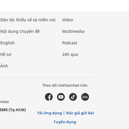
Dân tộc thiểu số và miền núi
Video
Nội dung chuyên đề
Multimedia
English
Podcast
Hồ sơ
24h qua
Ảnh
Theo dõi VietNamNet trên
amNet
5885 (Tp.HCM)
Tải ứng dụng
Độc giả gửi bài
Tuyển dụng