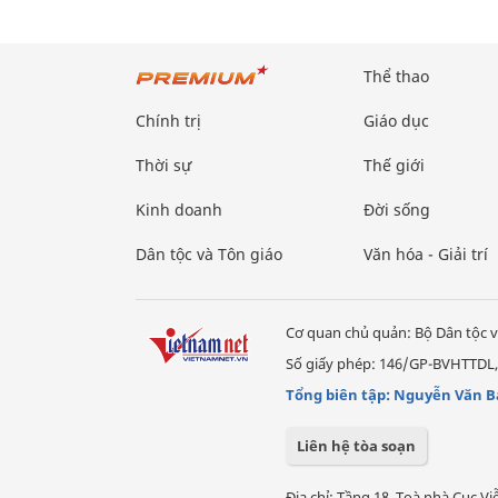
Thể thao
Chính trị
Giáo dục
Thời sự
Thế giới
Kinh doanh
Đời sống
Dân tộc và Tôn giáo
Văn hóa - Giải trí
Cơ quan chủ quản: Bộ Dân tộc v
Số giấy phép: 146/GP-BVHTTDL,
Tổng biên tập: Nguyễn Văn B
Liên hệ tòa soạn
Địa chỉ: Tầng 18, Toà nhà Cục 