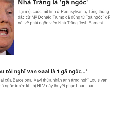
Nhà Trắng là 'gã ngốc'
Tại một cuộc mít-tinh ở Pennsylvania, Tổng thống
đắc cử Mỹ Donald Trump đã dùng từ "gã ngốc" để
nói về phát ngôn viên Nhà Trắng Josh Earnest.
u tôi nghĩ Van Gaal là 1 gã ngốc…’
ại của Barcelona, Xavi thừa nhận anh từng nghĩ Louis van
 gã ngốc trước khi bị HLV này thuyết phục hoàn toàn.